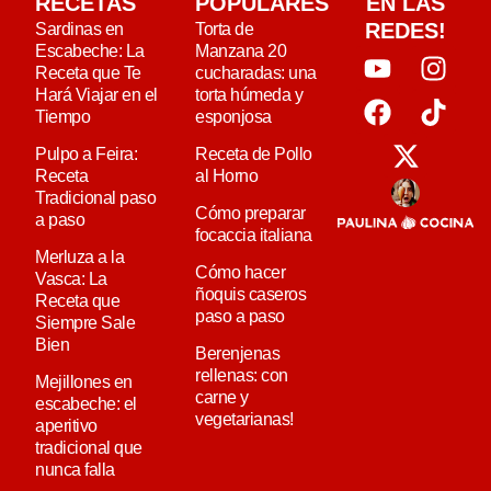
RECETAS
POPULARES
EN LAS
REDES!
Sardinas en
Torta de
Escabeche: La
Manzana 20
Receta que Te
cucharadas: una
Hará Viajar en el
torta húmeda y
Tiempo
esponjosa
Pulpo a Feira:
Receta de Pollo
Receta
al Horno
Tradicional paso
Cómo preparar
a paso
focaccia italiana
Merluza a la
Cómo hacer
Vasca: La
ñoquis caseros
Receta que
paso a paso
Siempre Sale
Bien
Berenjenas
rellenas: con
Mejillones en
carne y
escabeche: el
vegetarianas!
aperitivo
tradicional que
nunca falla