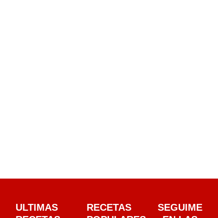
Banana Split: tu nuevo postre favorito
ULTIMAS
RECETAS
SEGUIME