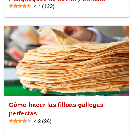
4.4
(
133
)
Cómo hacer las filloas gallegas
perfectas
4.2
(
26
)