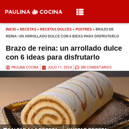
INICIO
»
RECETAS
»
RECETAS DULCES
»
POSTRES
»
BRAZO DE
REINA: UN ARROLLADO DULCE CON 6 IDEAS PARA DISFRUTARLO
Brazo de reina: un arrollado dulce
con 6 ideas para disfrutarlo
PAULINA COCINA
JULIO 11, 2024
SIN COMENTARIOS