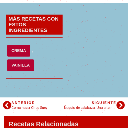
MÁS RECETAS CON
ESTOS
INGREDIENTES
CREMA
,
VAINILLA
ANTERIOR
SIGUIENTE
Como hacer Chop Suey
Ñoquis de calabaza: Una alternativa deliciosa!
Recetas Relacionadas