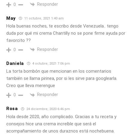
Responder
0
May
11 octubre, 2021 1:40 am
Hola buenas noches, te escribo desde Venezuela.. tengo
duda por qué mi crema Chantilly no se pone firme ayuda por
favorcito ??
Responder
0
Daniela
4 octubre, 2021 7:06 pm
La torta bombón que mencionan en los comentarios
también se llama pirinea, por si les sirve para googlearla.
Creo que lleva merengue
Responder
0
Rosa
24 diciembre, 2020 6:46 pm
Hola desde 2020, año complicado. Gracias a tu receta y
consejos hice una crema increíble que será el
acompañamiento de unos duraznos está nochebuena.