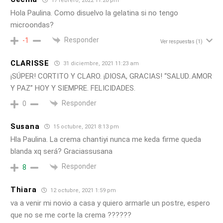
17 febrero, 2022 11:20 pm
Hola Paulina. Como disuelvo la gelatina si no tengo
microondas?
Responder
-1
Ver respuestas
(1)
CLARISSE
31 diciembre, 2021 11:23 am
¡SÚPER! CORTITO Y CLARO. ¡DIOSA, GRACIAS! “SALUD..AMOR
Y PAZ” HOY Y SIEMPRE. FELICIDADES.
Responder
0
Susana
15 octubre, 2021 8:13 pm
Hla Paulina. La crema chantiyi nunca me keda firme queda
blanda xq será? Graciassusana
Responder
8
Thiara
12 octubre, 2021 1:59 pm
va a venir mi novio a casa y quiero armarle un postre, espero
que no se me corte la crema ??????