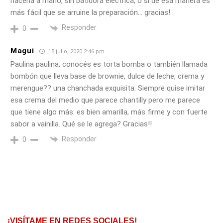
hacerla a mano, sin batidora eléctrica, o si de esa manera es
más fácil que se arruine la preparación… gracias!
Responder
0
Magui
15 julio, 2020 2:46 pm
Paulina paulina, conocés es torta bomba o también llamada
bombón que lleva base de brownie, dulce de leche, crema y
merengue?? una chanchada exquisita. Siempre quise imitar
esa crema del medio que parece chantilly pero me parece
que tiene algo más: es bien amarilla, más firme y con fuerte
sabor a vainilla. Qué se le agrega? Gracias!!
Responder
0
¡VISÍTAME EN REDES SOCIALES!