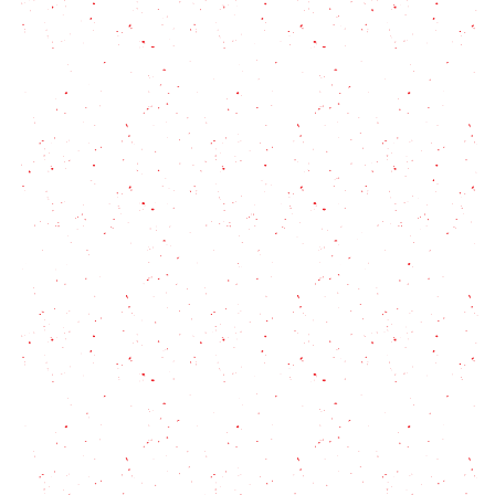
7 ideas de acompañamientos
Creme Brulee tradicional francesa: la receta
original
Queso Brie: qué es, cómo se come y la mejor forma
de prepararlo
Gelatina de mosaico: Un postre colorido que tus
hijos van a amar