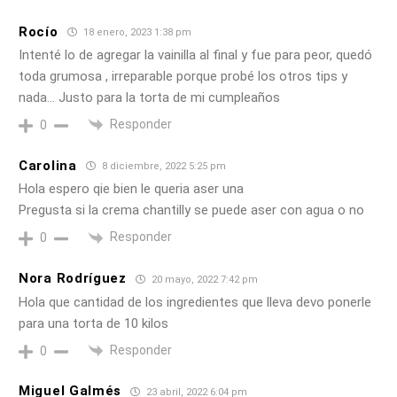
Rocío
18 enero, 2023 1:38 pm
Intenté lo de agregar la vainilla al final y fue para peor, quedó
toda grumosa , irreparable porque probé los otros tips y
nada… Justo para la torta de mi cumpleaños
Responder
0
Carolina
8 diciembre, 2022 5:25 pm
Hola espero qie bien le queria aser una
Pregusta si la crema chantilly se puede aser con agua o no
Responder
0
Nora Rodríguez
20 mayo, 2022 7:42 pm
Hola que cantidad de los ingredientes que lleva devo ponerle
para una torta de 10 kilos
Responder
0
Miguel Galmés
23 abril, 2022 6:04 pm