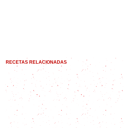
RECETAS RELACIONADAS
¡Hora de dulce! Mi versión especial de la Crema
Catalana
Lo que necesitas saber antes de hacer carbayones
caseros
Tigrillo ecuatoriano: el desayuno más cremoso con