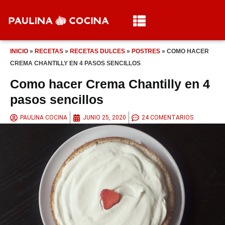
INICIO
»
RECETAS
»
RECETAS DULCES
»
POSTRES
»
COMO HACER
CREMA CHANTILLY EN 4 PASOS SENCILLOS
Como hacer Crema Chantilly en 4
pasos sencillos
PAULINA COCINA
JUNIO 25, 2020
24 COMENTARIOS