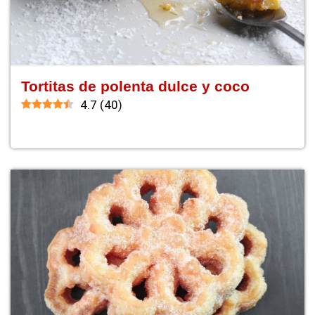
Tortitas de polenta dulce y coco
4.7
(
40
)