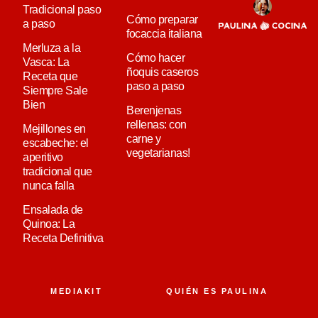
Tradicional paso
Cómo preparar
a paso
focaccia italiana
Merluza a la
Cómo hacer
Vasca: La
ñoquis caseros
Receta que
paso a paso
Siempre Sale
Bien
Berenjenas
rellenas: con
Mejillones en
carne y
escabeche: el
vegetarianas!
aperitivo
tradicional que
nunca falla
Ensalada de
Quinoa: La
Receta Definitiva
MEDIAKIT
QUIÉN ES PAULINA