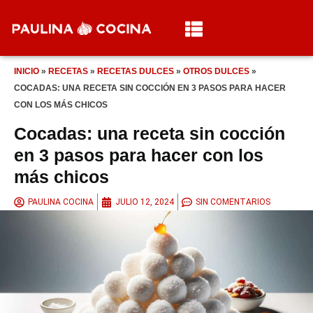
INICIO
»
RECETAS
»
RECETAS DULCES
»
OTROS DULCES
»
COCADAS: UNA RECETA SIN COCCIÓN EN 3 PASOS PARA HACER
CON LOS MÁS CHICOS
Cocadas: una receta sin cocción
en 3 pasos para hacer con los
más chicos
PAULINA COCINA
JULIO 12, 2024
SIN COMENTARIOS