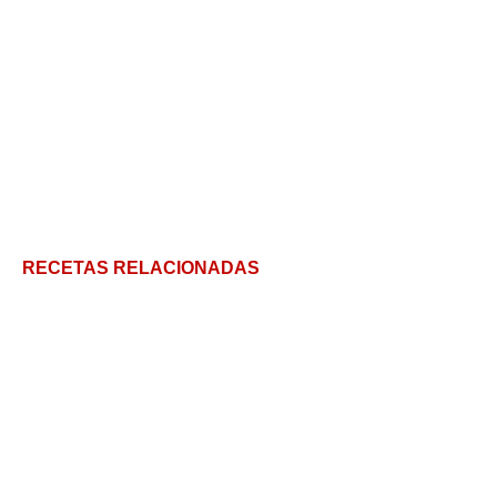
RECETAS RELACIONADAS
Mantequilla de Pistacho: mejor que la mantequilla
de maní
Mermelada de Durazno en 5 pasos + tips y
consejos