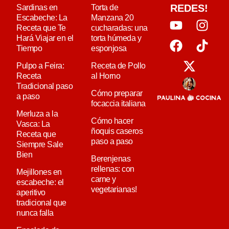
REDES!
Sardinas en
Torta de
Escabeche: La
Manzana 20
Receta que Te
cucharadas: una
Hará Viajar en el
torta húmeda y
Tiempo
esponjosa
Pulpo a Feira:
Receta de Pollo
Receta
al Horno
Tradicional paso
Cómo preparar
a paso
focaccia italiana
Merluza a la
Cómo hacer
Vasca: La
ñoquis caseros
Receta que
paso a paso
Siempre Sale
Bien
Berenjenas
rellenas: con
Mejillones en
carne y
escabeche: el
vegetarianas!
aperitivo
tradicional que
nunca falla