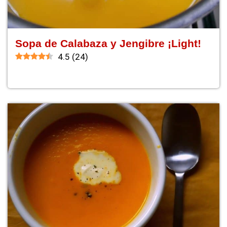
Sopa de Calabaza y Jengibre ¡Light!
4.5
(
24
)