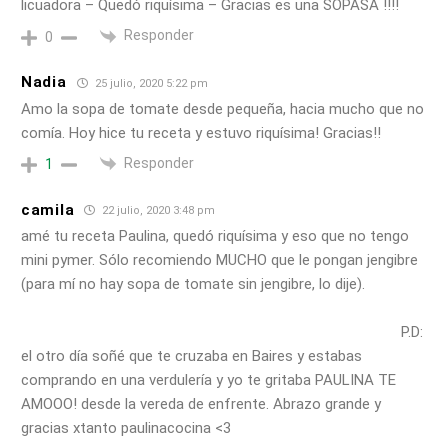
licuadora – Quedó riquísima – Gracias es una SOPASA !!!!
Responder
0
Nadia
25 julio, 2020 5:22 pm
Amo la sopa de tomate desde pequeña, hacia mucho que no
comía. Hoy hice tu receta y estuvo riquísima! Gracias!!
Responder
1
camila
22 julio, 2020 3:48 pm
amé tu receta Paulina, quedó riquísima y eso que no tengo
mini pymer. Sólo recomiendo MUCHO que le pongan jengibre
(para mí no hay sopa de tomate sin jengibre, lo dije).
P.D:
el otro día soñé que te cruzaba en Baires y estabas
comprando en una verdulería y yo te gritaba PAULINA TE
AMOOO! desde la vereda de enfrente. Abrazo grande y
gracias xtanto paulinacocina <3