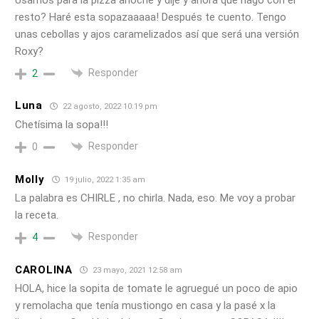
resto? Haré esta sopazaaaaa! Después te cuento. Tengo
unas cebollas y ajos caramelizados así que será una versión
Roxy?
Responder
2
Luna
22 agosto, 2022 10:19 pm
Chetísima la sopa!!!
Responder
0
Molly
19 julio, 2022 1:35 am
La palabra es CHIRLE , no chirla. Nada, eso. Me voy a probar
la receta.
Responder
4
CAROLINA
23 mayo, 2021 12:58 am
HOLA, hice la sopita de tomate le agruegué un poco de apio
y remolacha que tenía mustiongo en casa y la pasé x la