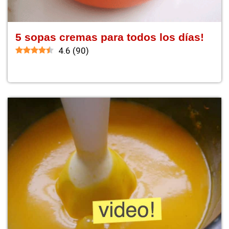
5 sopas cremas para todos los días!
4.6
(
90
)