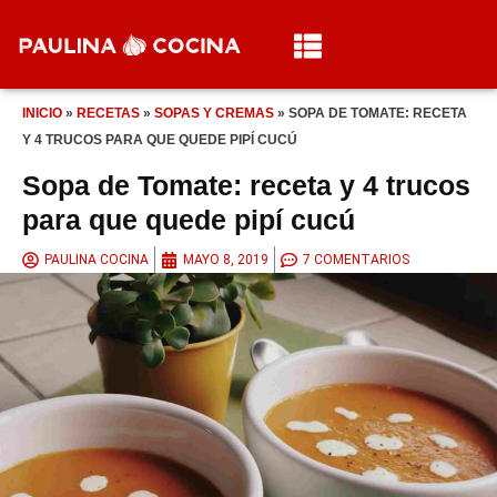
INICIO
»
RECETAS
»
SOPAS Y CREMAS
»
SOPA DE TOMATE: RECETA
Y 4 TRUCOS PARA QUE QUEDE PIPÍ CUCÚ
Sopa de Tomate: receta y 4 trucos
para que quede pipí cucú
PAULINA COCINA
MAYO 8, 2019
7 COMENTARIOS