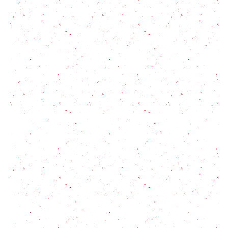
Ajiaco Colombiano de inmigrantes
Ajoblanco: La crema fría típica de Málaga y sus
ingredientes secretos
Crema Ácida Casera: qué es, cómo hacerla y cómo
usarla
Sopa de ajo tradicional o sopa castellana
Sopa de Maní: versión fácil de la famosa sopa de
Elba
Receta de Sudado de Pescado para una comida
con sabor a mar + 5 tips útiles