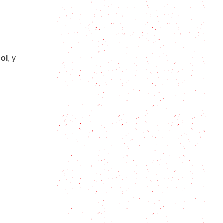
Cómo cocinar espinacas al vapor
(¡sin hacer tanto lío!)
Una receta de Salsa Inglesa tan
hol
, y
fácil y rápida que no lo vas a poder
creer
Rebujito, famoso y tradicional
cóctel español
Cómo hacer un Espresso Martini
perfecto: ingredientes, trucos y
consejos
Caipiriña o Caipirinha, aprendé a
preparar la receta brasilera original