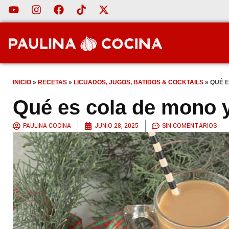
INICIO
»
RECETAS
»
LICUADOS, JUGOS, BATIDOS & COCKTAILS
»
QUÉ 
Qué es cola de mono 
PAULINA COCINA
JUNIO 28, 2025
SIN COMENTARIOS