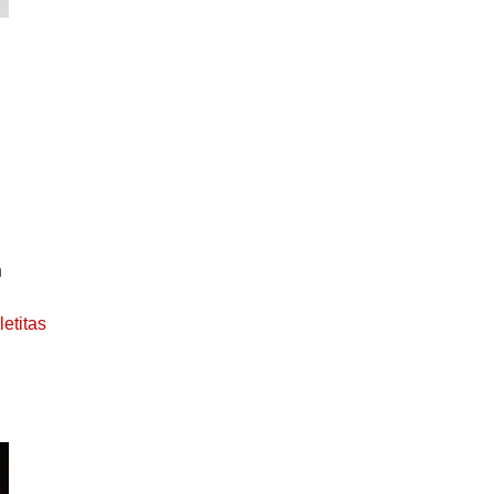
n
letitas