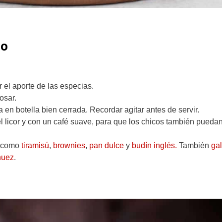
no
 el aporte de las especias.
osar.
en botella bien cerrada. Recordar agitar antes de servir.
l licor y con un café suave, para que los chicos también pueda
s como
tiramisú
,
brownies
,
pan dulce
y
budín inglés.
También
gal
nuez
.