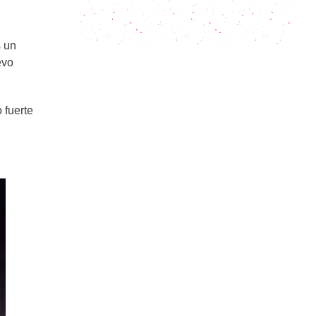
Pantera Rosa bebida: El cóctel que
atrae todas las miradas
s un
evo
 fuerte