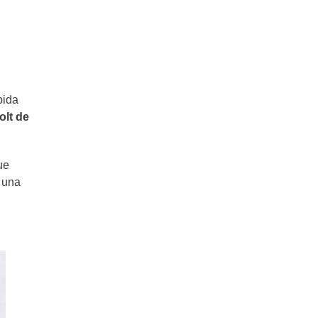
bida
olt de
ue
s una