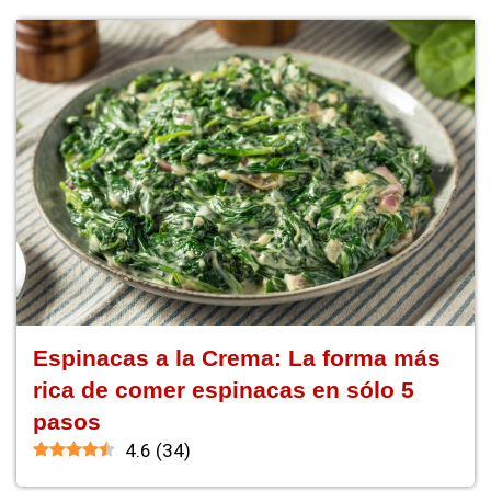
Espinacas a la Crema: La forma más
rica de comer espinacas en sólo 5
pasos
4.6
(
34
)