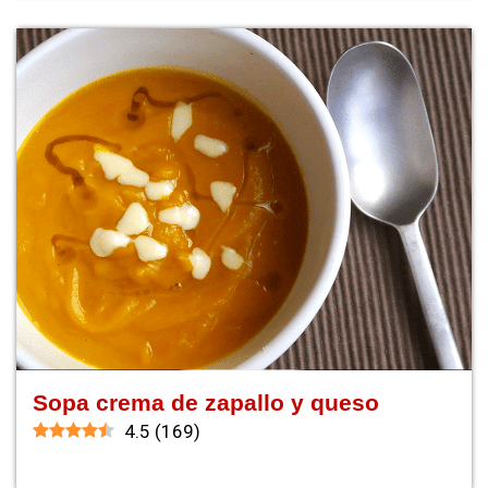
Sopa crema de zapallo y queso
4.5
(
169
)