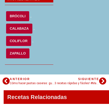
BRÓCOLI
,
CALABAZA
,
COLIFLOR
,
ZAPALLO
ANTERIOR
SIGUIENTE
Cómo hacer pastas caseras: guía completa!
3 recetas rápidas y fáciles! #MagiasBajoneras
Recetas Relacionadas