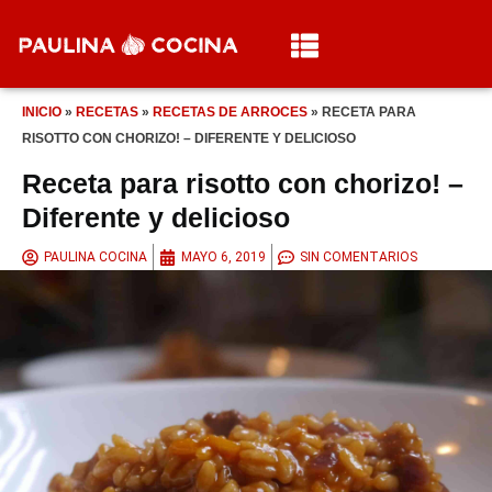
INICIO
»
RECETAS
»
RECETAS DE ARROCES
»
RECETA PARA
RISOTTO CON CHORIZO! – DIFERENTE Y DELICIOSO
Receta para risotto con chorizo! –
Diferente y delicioso
PAULINA COCINA
MAYO 6, 2019
SIN COMENTARIOS