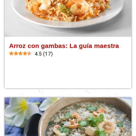
Arroz con gambas: La guía maestra
4.5
(
17
)