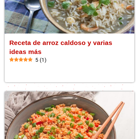
Receta de arroz caldoso y varias
ideas más
5
(
1
)