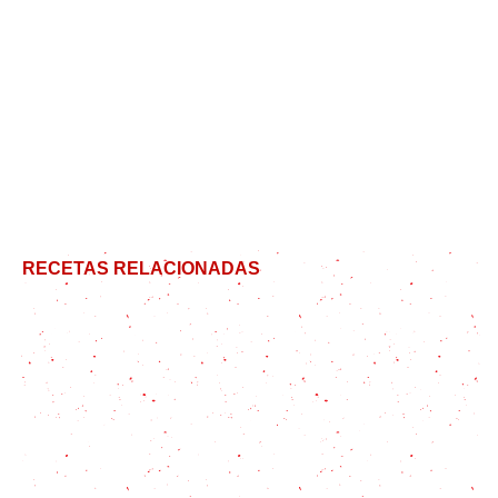
RECETAS RELACIONADAS
Arroz a la cubana: Una rica receta con un origen
que te va a sorprender
10 datos que tenes que saber para hacer el mejor
arroz con verduras