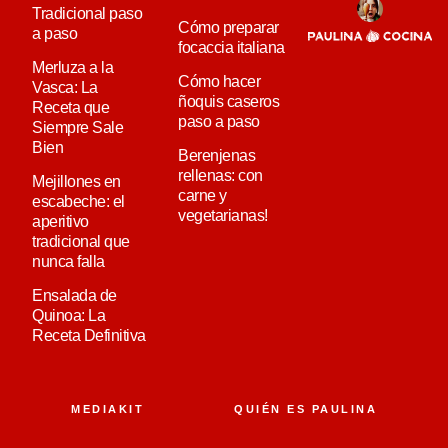
Tradicional paso
Cómo preparar
a paso
focaccia italiana
Merluza a la
Cómo hacer
Vasca: La
ñoquis caseros
Receta que
paso a paso
Siempre Sale
Bien
Berenjenas
rellenas: con
Mejillones en
carne y
escabeche: el
vegetarianas!
aperitivo
tradicional que
nunca falla
Ensalada de
Quinoa: La
Receta Definitiva
MEDIAKIT
QUIÉN ES PAULINA