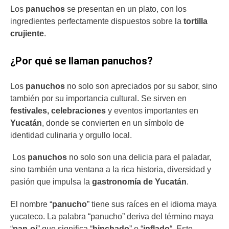
Los
panuchos
se presentan en un plato, con los
ingredientes perfectamente dispuestos sobre la
tortilla
crujiente
.
¿Por qué se llaman panuchos?
Los
panuchos
no solo son apreciados por su sabor, sino
también por su importancia cultural. Se sirven en
festivales, celebraciones
y eventos importantes en
Yucatán
, donde se convierten en un símbolo de
identidad culinaria y orgullo local.
Los
panuchos
no solo son una delicia para el paladar,
sino también una ventana a la rica historia, diversidad y
pasión que impulsa la
gastronomía de Yucatán
.
El nombre “
panucho
” tiene sus raíces en el idioma maya
yucateco. La palabra “panucho” deriva del término maya
“
pan-oj
” que significa “
hinchado
” o “
inflado
“. Este