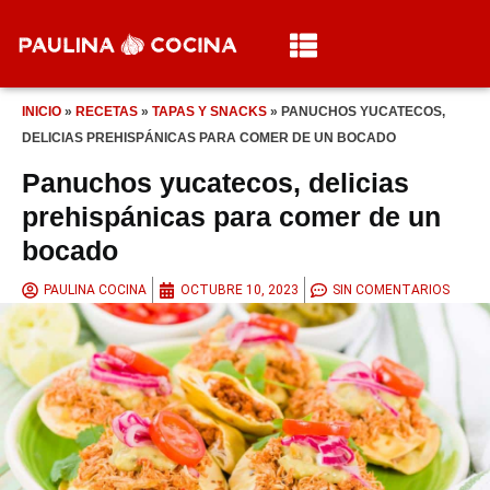
INICIO
»
RECETAS
»
TAPAS Y SNACKS
»
PANUCHOS YUCATECOS,
DELICIAS PREHISPÁNICAS PARA COMER DE UN BOCADO
Panuchos yucatecos, delicias
prehispánicas para comer de un
bocado
PAULINA COCINA
OCTUBRE 10, 2023
SIN COMENTARIOS