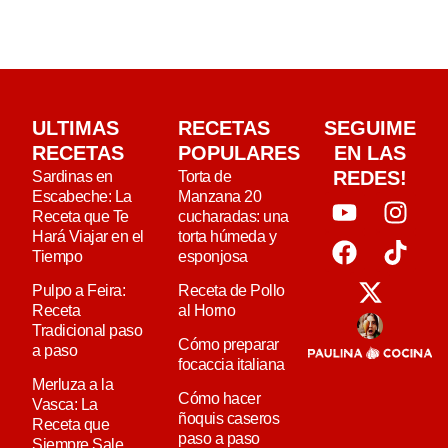
ULTIMAS
RECETAS
SEGUIME
RECETAS
POPULARES
EN LAS
REDES!
Sardinas en
Torta de
Escabeche: La
Manzana 20
Receta que Te
cucharadas: una
Hará Viajar en el
torta húmeda y
Tiempo
esponjosa
Pulpo a Feira:
Receta de Pollo
Receta
al Horno
Tradicional paso
Cómo preparar
a paso
focaccia italiana
Merluza a la
Cómo hacer
Vasca: La
ñoquis caseros
Receta que
paso a paso
Siempre Sale