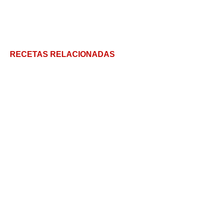
RECETAS RELACIONADAS
Croquetas de espinaca, cómo hacerlas y consejos
Canapés variados, la biblia del canapé
Huevos Tontos: Aprovechando el pan duro como lo
hacían las abuelas
Muffins salados!