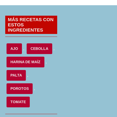
MÁS RECETAS CON
ESTOS
INGREDIENTES
AJO
,
CEBOLLA
,
HARINA DE MAÍZ
,
PALTA
,
POROTOS
,
TOMATE