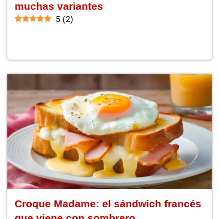
muchas variantes
5
(
2
)
Croque Madame: el sándwich francés
que viene con sombrero