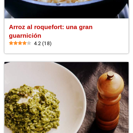
Arroz al roquefort: una gran
guarnición
4.2
(
18
)