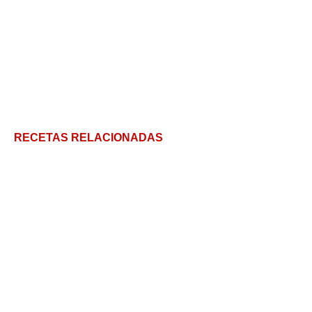
RECETAS RELACIONADAS
Yakimeshi para todos los gustos
Paella de carne: receta tradicional paso a paso
Arroz con bogavante: La receta tradicional