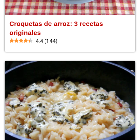
Croquetas de arroz: 3 recetas
originales
4.4
(
144
)