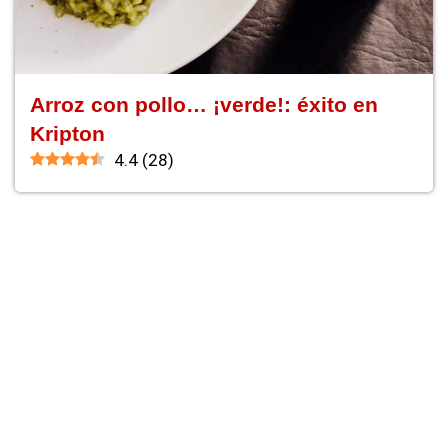
Arroz con pollo… ¡verde!: éxito en
Kripton
4.4
(
28
)