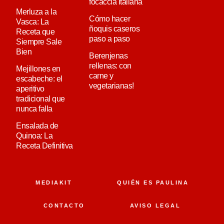
focaccia italiana
Merluza a la
Cómo hacer
Vasca: La
ñoquis caseros
Receta que
paso a paso
Siempre Sale
Bien
Berenjenas
rellenas: con
Mejillones en
carne y
escabeche: el
vegetarianas!
aperitivo
tradicional que
nunca falla
Ensalada de
Quinoa: La
Receta Definitiva
MEDIAKIT
QUIÉN ES PAULINA
CONTACTO
AVISO LEGAL