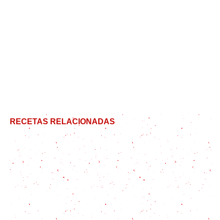
RECETAS RELACIONADAS
Cómo hacer unos ricos y fáciles muslos de pollo al
horno
Pavo al Horno: Todos los secretos para que quede
jugoso y tierno