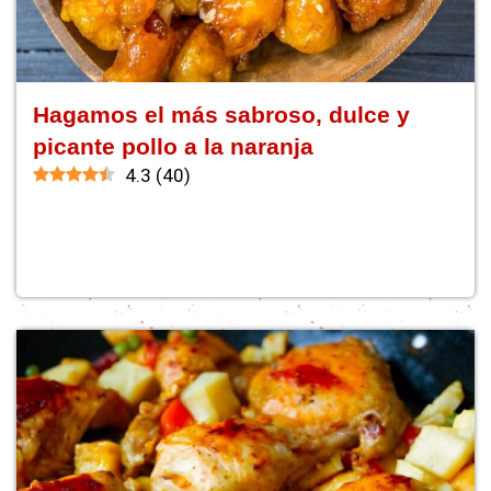
Hagamos el más sabroso, dulce y
picante pollo a la naranja
4.3
(
40
)