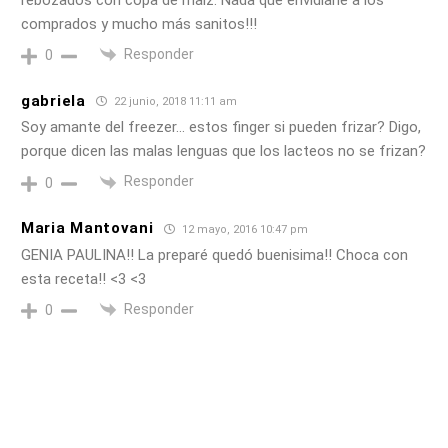
rebozados con copa de maíz. Nada que envidiarle a los
comprados y mucho más sanitos!!!
Responder
0
gabriela
22 junio, 2018 11:11 am
Soy amante del freezer… estos finger si pueden frizar? Digo,
porque dicen las malas lenguas que los lacteos no se frizan?
Responder
0
Maria Mantovani
12 mayo, 2016 10:47 pm
GENIA PAULINA!! La preparé quedó buenisima!! Choca con
esta receta!! <3 <3
Responder
0