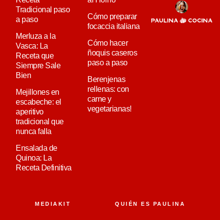
Tradicional paso
Cómo preparar
a paso
focaccia italiana
Merluza a la
Cómo hacer
Vasca: La
ñoquis caseros
Receta que
paso a paso
Siempre Sale
Bien
Berenjenas
rellenas: con
Mejillones en
carne y
escabeche: el
vegetarianas!
aperitivo
tradicional que
nunca falla
Ensalada de
Quinoa: La
Receta Definitiva
MEDIAKIT
QUIÉN ES PAULINA