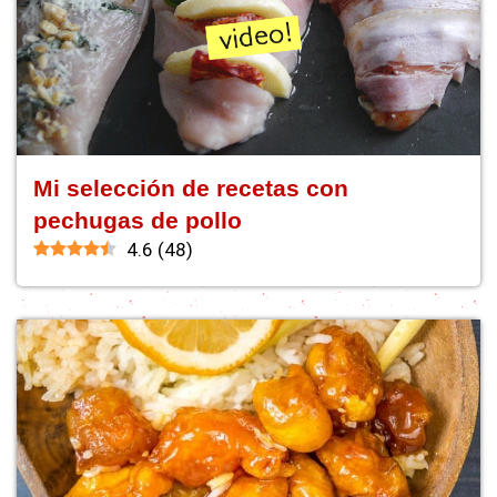
Mi selección de recetas con
pechugas de pollo
4.6
(
48
)