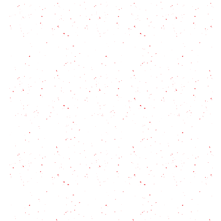
Pollo en salsa de almendras casero: la receta de la
abuela
Paella de Pollo: Receta tradicional con trucos,
secretos y el socarrat perfecto
#1000prep Pollo: 5 comidas increíbles
Receta de nuggets de pollo con pistachos – Más
sabor, más color!