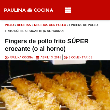
INICIO
»
RECETAS
»
RECETAS CON POLLO
»
FINGERS DE POLLO
FRITO SÚPER CROCANTE (O AL HORNO)
Fingers de pollo frito SÚPER
crocante (o al horno)
PAULINA COCINA
ABRIL 13, 2016
3 COMENTARIOS