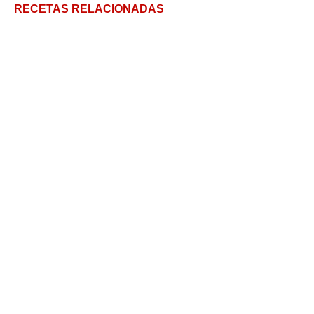
RECETAS RELACIONADAS
Tradicional calabaza de Halloween con un plus de
recetas
Te cuento que es la ñora y cómo la podes usar
La tapioca, un ingrediente clave
Conoce la chirimoya: la fruta tropical del bien
4 Aplicaciones de Cocina para tu Android