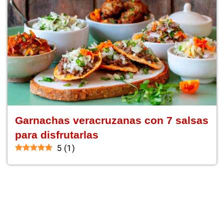
Garnachas veracruzanas con 7 salsas
para disfrutarlas
5
(
1
)