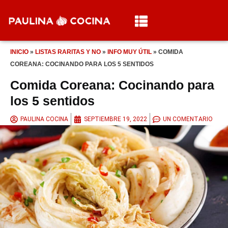
INICIO
»
LISTAS RARITAS Y NO
»
INFO MUY ÚTIL
»
COMIDA
COREANA: COCINANDO PARA LOS 5 SENTIDOS
Comida Coreana: Cocinando para
los 5 sentidos
PAULINA COCINA
SEPTIEMBRE 19, 2022
UN COMENTARIO