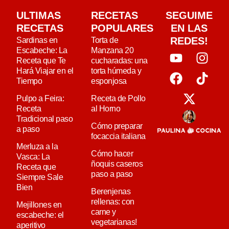
ULTIMAS
RECETAS
SEGUIME
RECETAS
POPULARES
EN LAS
REDES!
Sardinas en
Torta de
Escabeche: La
Manzana 20
Receta que Te
cucharadas: una
Hará Viajar en el
torta húmeda y
Tiempo
esponjosa
Pulpo a Feira:
Receta de Pollo
Receta
al Horno
Tradicional paso
Cómo preparar
a paso
focaccia italiana
Merluza a la
Cómo hacer
Vasca: La
ñoquis caseros
Receta que
paso a paso
Siempre Sale
Bien
Berenjenas
rellenas: con
Mejillones en
carne y
escabeche: el
vegetarianas!
aperitivo