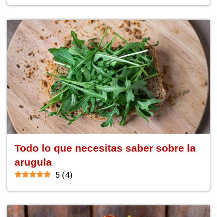
Todo lo que necesitas saber sobre la
arugula
5
(
4
)