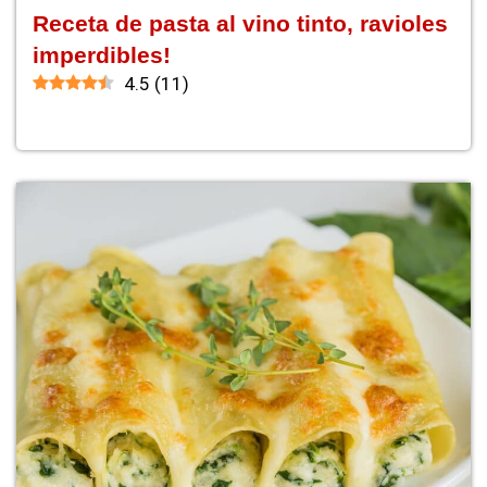
Receta de pasta al vino tinto, ravioles
imperdibles!
4.5
(
11
)