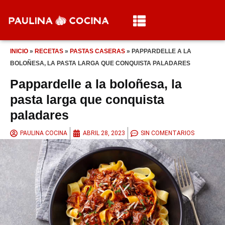
INICIO
»
RECETAS
»
PASTAS CASERAS
»
PAPPARDELLE A LA
BOLOÑESA, LA PASTA LARGA QUE CONQUISTA PALADARES
Pappardelle a la boloñesa, la
pasta larga que conquista
paladares
PAULINA COCINA
ABRIL 28, 2023
SIN COMENTARIOS