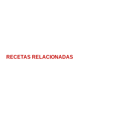
RECETAS RELACIONADAS
Malfatti: las pastas caseras fáciles que no se
amasan!
Fetuccini con salsa Alfredo: un clásico
Fideos con Tuco: El plato de los argentinos para los
domingos en familia