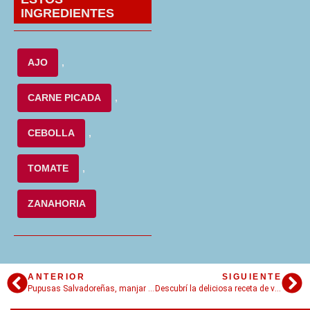
INGREDIENTES
AJO
,
CARNE PICADA
,
CEBOLLA
,
TOMATE
,
ZANAHORIA
ANTERIOR
SIGUIENTE
Pupusas Salvadoreñas, manjar centroamericano
Descubrí la deliciosa receta de vichyssoise: crema fría de puerros