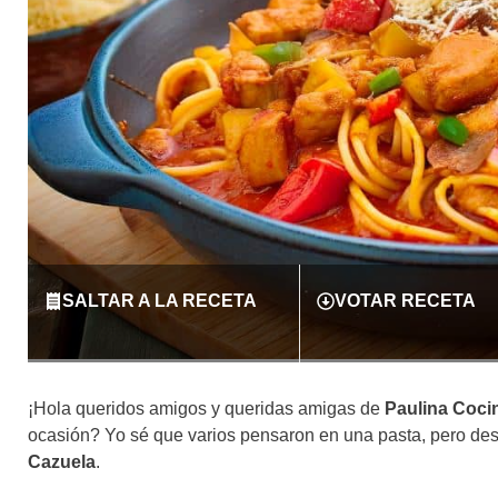
SALTAR A LA RECETA
VOTAR RECETA
¡Hola queridos amigos y queridas amigas de
Paulina Coci
ocasión? Yo sé que varios pensaron en una pasta, pero des
Cazuela
.