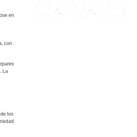
Recetas de verano: pasta con salsa
de palta ¡todo en la licuadora!
dose en
a, con
repares
. La
 de los
ariedad