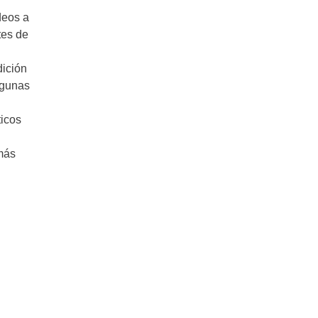
deos a
tes de
dición
lgunas
ticos
 más