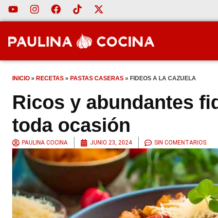
INICIO
»
RECETAS
»
PASTAS CASERAS
»
FIDEOS A LA CAZUELA
Ricos y abundantes fid
toda ocasión
PAULINA COCINA
JUNIO 23, 2024
SIN COMENTARIOS