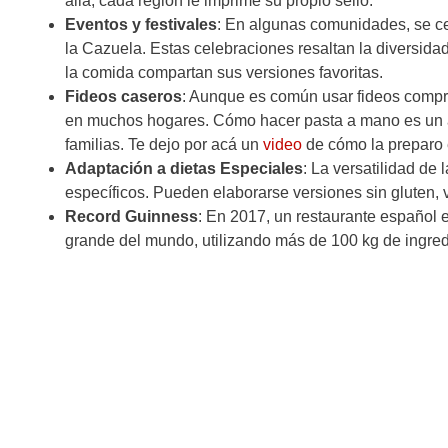
allá, cada región le imprime su propio sello.
Eventos y festivales
: En algunas comunidades, se ce
la Cazuela. Estas celebraciones resaltan la diversida
la comida compartan sus versiones favoritas.
Fideos caseros
: Aunque es común usar fideos compra
en muchos hogares. Cómo hacer pasta a mano es un a
familias. Te dejo por acá un
video
de cómo la preparo 
Adaptación a dietas Especiales
: La versatilidad de
específicos. Pueden elaborarse versiones sin gluten, v
Record Guinness
: En 2017, un restaurante español 
grande del mundo, utilizando más de 100 kg de ingred