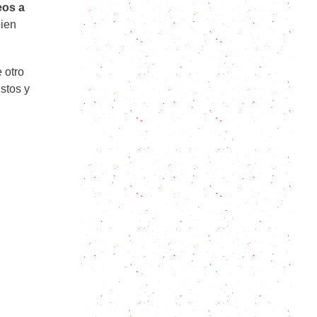
eos a
bien
Masa de Sorrentinos y diferentes
rellenos
 otro
Ñoquis de sémola a la romana, un
stos y
plato con historia
Canelones de Acelga: Un clásico de
la mesa familiar en 5 pasos
Malfatti: las pastas caseras fáciles
que no se amasan!
Macarrones con Chorizo: Receta
fácil en 6 pasos + 6 variantes