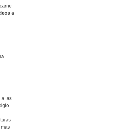
 carne
ideos a
na
 a las
siglo
lturas
y más