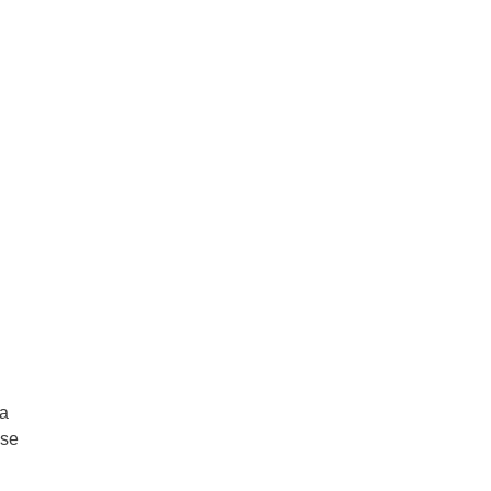
ta
 se