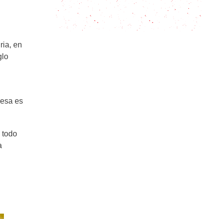
Pasta con atún en 4 pasos
ria, en
glo
vesa es
 todo
a