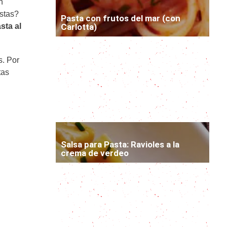
n
astas?
Pasta con frutos del mar (con
sta al
Carlotta)
Espagueti verde y una salsa bien
s. Por
mexicana
tas
2 Recetas de pastas fáciles y
rápidas
Salsa para Pasta: Ravioles a la
crema de verdeo
Fideos chinos y una sabrosa receta
al wok