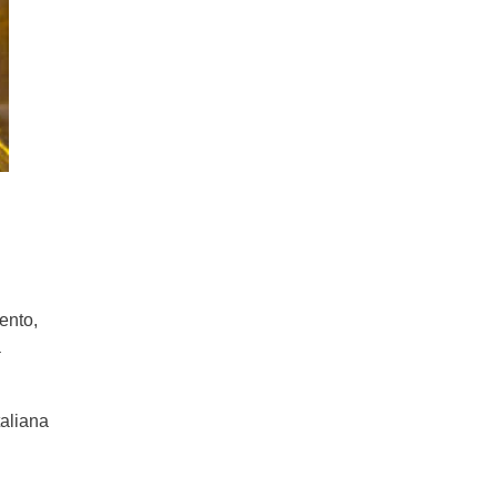
ento,
a
taliana