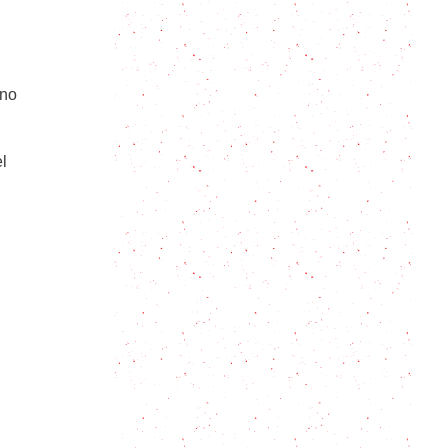
Capas y capas de sabor: les
presento al pasticho
 no
Cavatelli: la pasta italiana que se
hace con las manos y se come con
ganas
l
Ricos y abundantes fideos a la
cazuela para toda ocasión
Cómo cocer pasta (¡y que quede
bien!) + Fideos con manteca
Recetas de verano: pasta con salsa
de palta ¡todo en la licuadora!