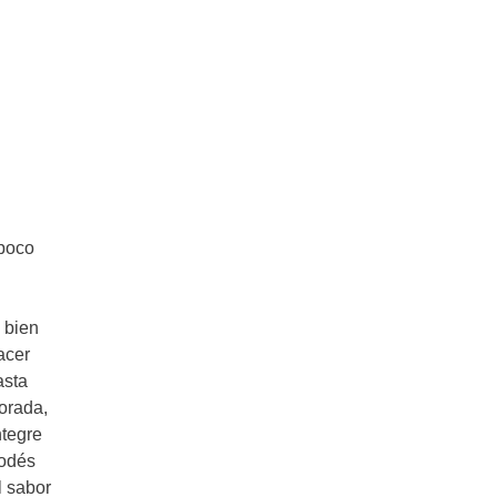
 poco
 bien
acer
asta
dorada,
ntegre
podés
l sabor