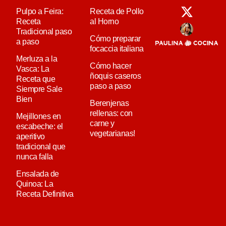
Pulpo a Feira:
Receta de Pollo
Receta
al Horno
Tradicional paso
Cómo preparar
a paso
focaccia italiana
Merluza a la
Cómo hacer
Vasca: La
ñoquis caseros
Receta que
paso a paso
Siempre Sale
Bien
Berenjenas
rellenas: con
Mejillones en
carne y
escabeche: el
vegetarianas!
aperitivo
tradicional que
nunca falla
Ensalada de
Quinoa: La
Receta Definitiva