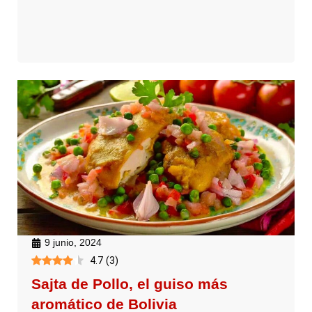
9 junio, 2024
4.7
(
3
)
Sajta de Pollo, el guiso más
aromático de Bolivia