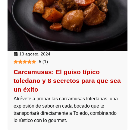
13 agosto, 2024
5
(
1
)
Carcamusas: El guiso típico
toledano y 8 secretos para que sea
un éxito
Atrévete a probar las carcamusas toledanas, una
explosión de sabor en cada bocado que te
transportará directamente a Toledo, combinando
lo rústico con lo gourmet.