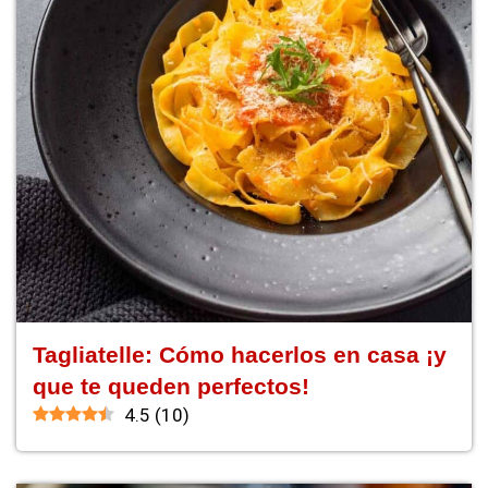
Tagliatelle: Cómo hacerlos en casa ¡y
que te queden perfectos!
4.5
(
10
)