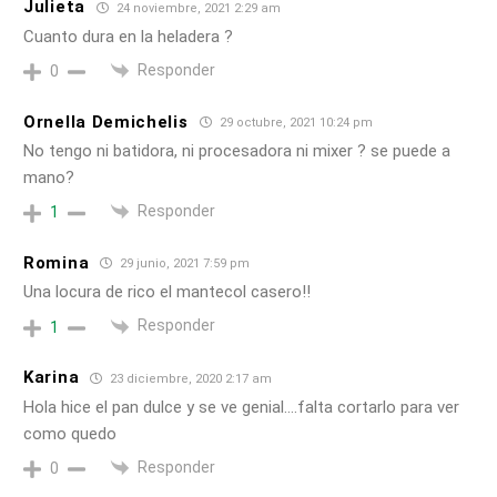
Julieta
24 noviembre, 2021 2:29 am
Cuanto dura en la heladera ?
Responder
0
Ornella Demichelis
29 octubre, 2021 10:24 pm
No tengo ni batidora, ni procesadora ni mixer ? se puede a
mano?
Responder
1
Romina
29 junio, 2021 7:59 pm
Una locura de rico el mantecol casero!!
Responder
1
Karina
23 diciembre, 2020 2:17 am
Hola hice el pan dulce y se ve genial….falta cortarlo para ver
como quedo
Responder
0