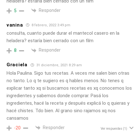
heladera? estaría bien cerrado con un film
Responder
5
vanina
8 febrero, 2022 3:49 pm
consulta, cuanto puede durar el mantecol casero en la
heladera? estaría bien cerrado con un film
Responder
8
Graciela
31 diciembre, 2021 8:29 am
Hola Paulina. Sigo tus recetas. A veces me salen bien otras
no tanto. Lo q te sugiero es q hables menos. No tenes q
explicar tanto xq si buscamos recetas es xq conocemos los
ingredientes y sabemos donde comprar. Pasá los
ingredientes, hacé la receta y después explicá lo q quieras y
hacé chistes. Tdo bien. Al grano sino rajamos xq nos
cansamos
Responder
-20
Ver respuestas
(1)