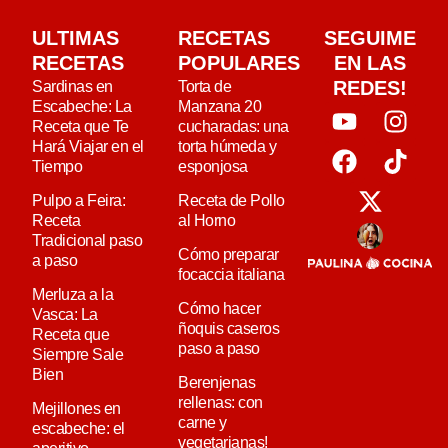
ULTIMAS
RECETAS
SEGUIME
RECETAS
POPULARES
EN LAS
REDES!
Sardinas en
Torta de
Escabeche: La
Manzana 20
Receta que Te
cucharadas: una
Hará Viajar en el
torta húmeda y
Tiempo
esponjosa
Pulpo a Feira:
Receta de Pollo
Receta
al Horno
Tradicional paso
Cómo preparar
a paso
focaccia italiana
Merluza a la
Cómo hacer
Vasca: La
ñoquis caseros
Receta que
paso a paso
Siempre Sale
Bien
Berenjenas
rellenas: con
Mejillones en
carne y
escabeche: el
vegetarianas!