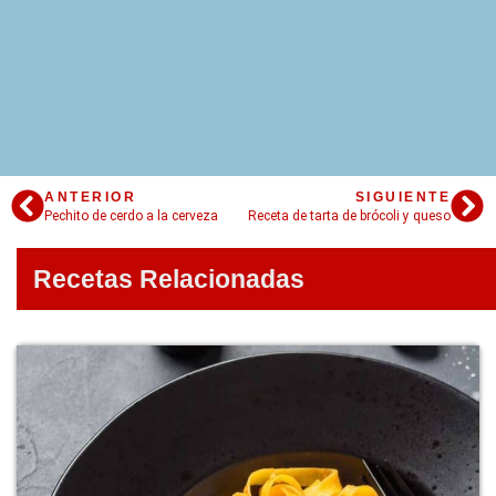
ANTERIOR
SIGUIENTE
Pechito de cerdo a la cerveza
Receta de tarta de brócoli y queso
Recetas Relacionadas