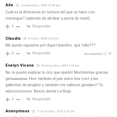
Aile
5 septiembre, 2020 12:40 am
Cuál es la diferencia en textura del que se hace con
merengue? (además de almíbar y pasta de maní)
Responder
1
Claudio
8 enero, 2020 6:23 pm
Me quedo riquisimo pet dupet blandito…que fallo???
Responder
0
Ver respuestas
(1)
Evelyn Vicens
24 diciembre, 2019 2:10 am
No te puedo explicar lo rico que quedó! Muchísimas gracias
geniaaaaaaa. Hice también el pan dulce low cost y las
galletitas de jengibre y también me salieron geniales!! Te
adoroooooooo. Besos desde La Rioja
Responder
1
Anonymous
11 diciembre, 2019 3:31 pm