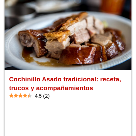
Cochinillo Asado tradicional: receta,
trucos y acompañamientos
4.5
(
2
)