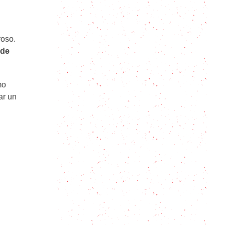
Qué es el Cilantro, para que sirve y
5 claves para usarlo
roso.
 de
Cómo hacer un Negroni: Fácil y
delicioso
mo
ar un
El tequila sunrise perfecto: tiene
los colores del amanecer
Cómo hacer Mate: guía definitiva,
qué hay que hacer y qué NO
Tom Collins: Receta y una historia
memorable