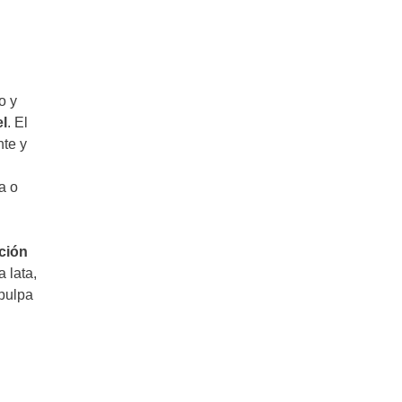
o y
el
. El
nte y
a o
ción
a lata,
 pulpa