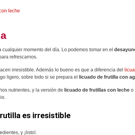
 con leche
la
 a cualquier momento del día. Lo podemos tomar en el
desayun
 para refrescarnos.
acen irresistible. Además lo bueno es que a diferencia del
licu
go ligero, sobre todo si se prepara el
licuado de frutilla con a
os nutrientes,
y la versión de
licuado de frutillas con leche
o
cio.
utilla es irresistible
dientes, y ¡listo!.