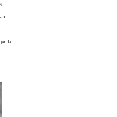
de
tan
 queda