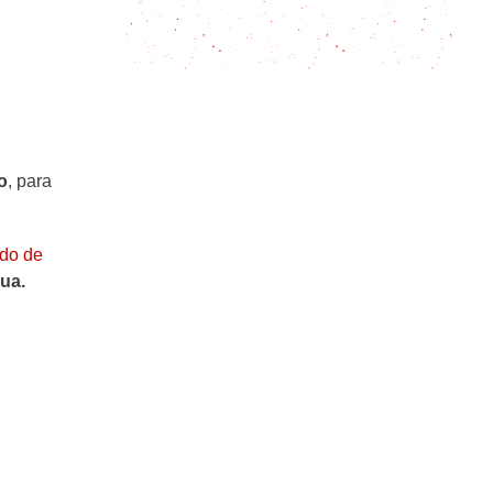
Cómo hacer Jugo de Zanahoria y
las mejores ideas para disfrutarlo
o
, para
ado de
gua.