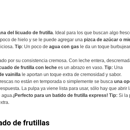
na del licuado de frutilla
. Ideal para los que buscan algo fresc
n poco de hielo y se le puede agregar una
pizca de azúcar o mi
liciosa.
Tip
: Un poco de
agua con gas
le da un toque burbujea
do por su consistencia cremosa. Con leche entera, descremad
cuado de frutilla
con leche
es un abrazo en vaso.
Tip:
Una
e vainilla
le aportan un toque extra de cremosidad y sabor.
as frescas no están en temporada o simplemente se busca
una op
respuesta. La pulpa ya viene lista para usar, sólo hay que abrir l
o agua.
¡Perfecto para un batido de frutilla express!
Tip:
Si la
extra.
do de frutillas