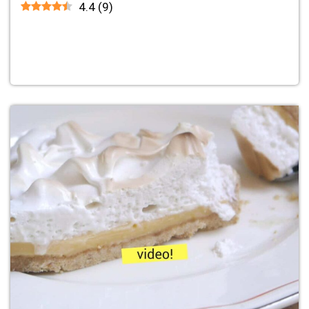
4.4
(
9
)