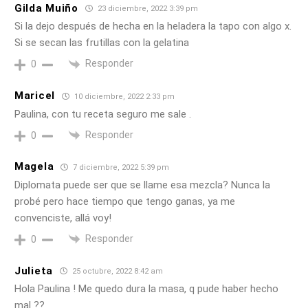
Gilda Muiño
23 diciembre, 2022 3:39 pm
Si la dejo después de hecha en la heladera la tapo con algo x.
Si se secan las frutillas con la gelatina
Responder
0
Maricel
10 diciembre, 2022 2:33 pm
Paulina, con tu receta seguro me sale .
Responder
0
Magela
7 diciembre, 2022 5:39 pm
Diplomata puede ser que se llame esa mezcla? Nunca la
probé pero hace tiempo que tengo ganas, ya me
convenciste, allá voy!
Responder
0
Julieta
25 octubre, 2022 8:42 am
Hola Paulina ! Me quedo dura la masa, q pude haber hecho
mal ??