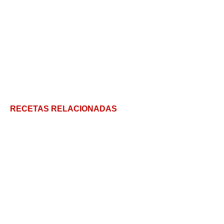
RECETAS RELACIONADAS
Tarta de coco y dulce de leche
Torta Banoffee tradicional, un antes y después en
tus postres
Tarta de dulce de leche y merengue con