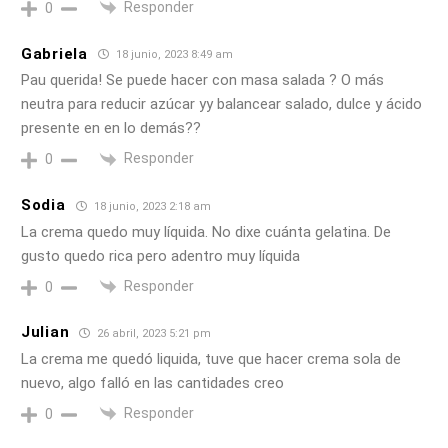
Responder
0
Gabriela
18 junio, 2023 8:49 am
Pau querida! Se puede hacer con masa salada ? O más
neutra para reducir azúcar yy balancear salado, dulce y ácido
presente en en lo demás??
Responder
0
Sodia
18 junio, 2023 2:18 am
La crema quedo muy líquida. No dixe cuánta gelatina. De
gusto quedo rica pero adentro muy líquida
Responder
0
Julian
26 abril, 2023 5:21 pm
La crema me quedó liquida, tuve que hacer crema sola de
nuevo, algo falló en las cantidades creo
Responder
0