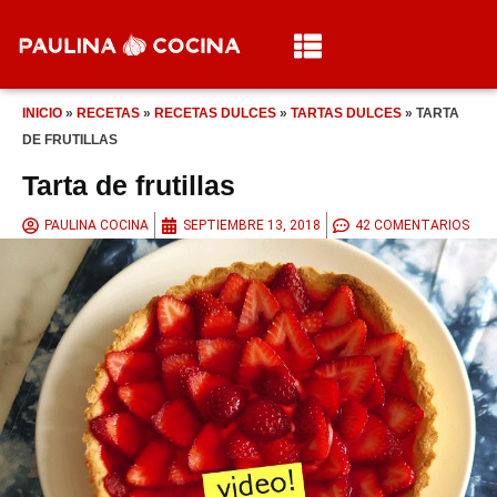
INICIO
»
RECETAS
»
RECETAS DULCES
»
TARTAS DULCES
»
TARTA
DE FRUTILLAS
Tarta de frutillas
PAULINA COCINA
SEPTIEMBRE 13, 2018
42 COMENTARIOS