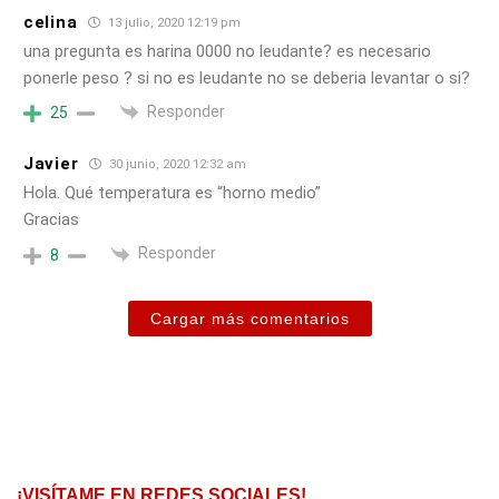
celina
13 julio, 2020 12:19 pm
una pregunta es harina 0000 no leudante? es necesario
ponerle peso ? si no es leudante no se deberia levantar o si?
Responder
25
Javier
30 junio, 2020 12:32 am
Hola. Qué temperatura es “horno medio”
Gracias
Responder
8
Cargar más comentarios
¡VISÍTAME EN REDES SOCIALES!