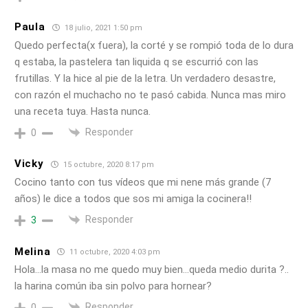
Paula
18 julio, 2021 1:50 pm
Quedo perfecta(x fuera), la corté y se rompió toda de lo dura
q estaba, la pastelera tan liquida q se escurrió con las
frutillas. Y la hice al pie de la letra. Un verdadero desastre,
con razón el muchacho no te pasó cabida. Nunca mas miro
una receta tuya. Hasta nunca.
Responder
0
Vicky
15 octubre, 2020 8:17 pm
Cocino tanto con tus vídeos que mi nene más grande (7
años) le dice a todos que sos mi amiga la cocinera!!
Responder
3
Melina
11 octubre, 2020 4:03 pm
Hola…la masa no me quedo muy bien…queda medio durita ?..
la harina común iba sin polvo para hornear?
Responder
0