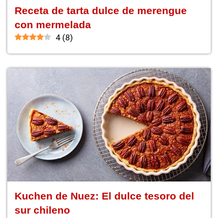
Receta de tarta dulce de merengue
con mermelada
4
(
8
)
Kuchen de Nuez: El dulce tesoro del
sur chileno