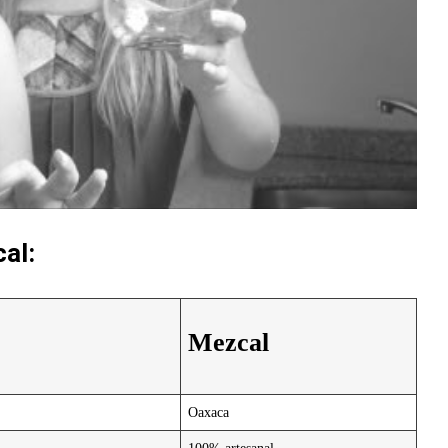
al:
Mezcal
Oaxaca
al
100% artesanal