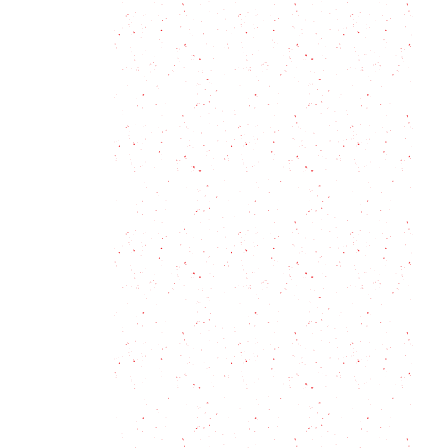
Té de jengibre: Beneficios y un tip
para consumirlo frío
Té árabe: cómo toman el té los
árabes
Cómo hacer Yogurt Casero en 2
pasos sencillos
Leche de tigre: el jugo del ceviche
Qué es el Cilantro, para que sirve y
5 claves para usarlo