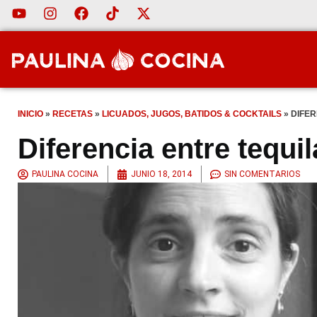
INICIO
»
RECETAS
»
LICUADOS, JUGOS, BATIDOS & COCKTAILS
»
DIFER
Diferencia entre tequi
PAULINA COCINA
JUNIO 18, 2014
SIN COMENTARIOS