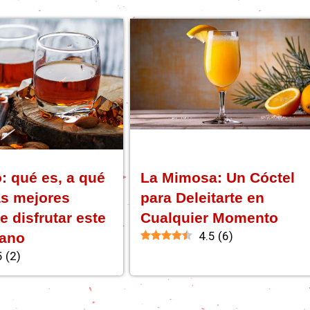
: qué es, a qué
La Mimosa: Un Cóctel
as mejores
para Deleitarte en
e disfrutar este
Cualquier Momento
4.5
(
6
)
iano
5
(
2
)