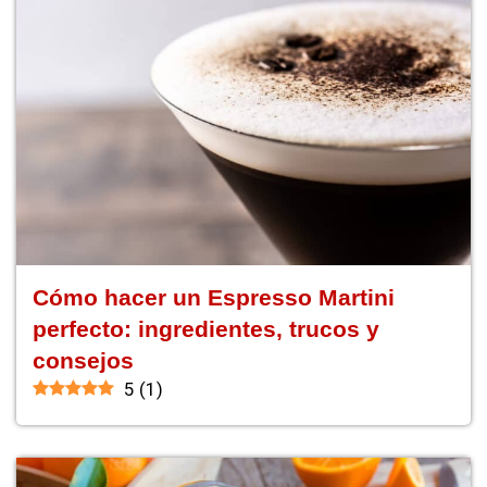
Cómo hacer un Espresso Martini
perfecto: ingredientes, trucos y
consejos
5
(
1
)