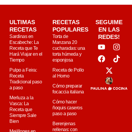
ULTIMAS
RECETAS
SEGUIME
RECETAS
POPULARES
EN LAS
REDES!
Sardinas en
Torta de
Escabeche: La
Manzana 20
Receta que Te
cucharadas: una
Hará Viajar en el
torta húmeda y
Tiempo
esponjosa
Pulpo a Feira:
Receta de Pollo
Receta
al Horno
Tradicional paso
Cómo preparar
a paso
focaccia italiana
Merluza a la
Cómo hacer
Vasca: La
ñoquis caseros
Receta que
paso a paso
Siempre Sale
Bien
Berenjenas
rellenas: con
Mejillones en