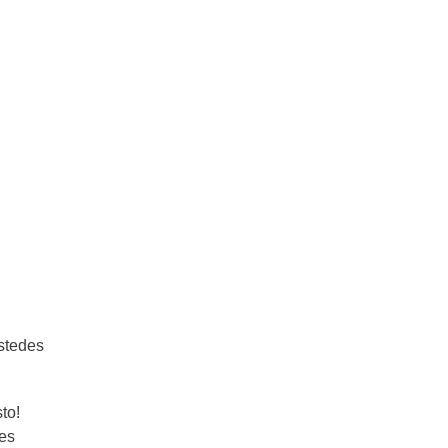
Como hacer licuado de banana y 3
ideas geniales
ustedes
to!
 es