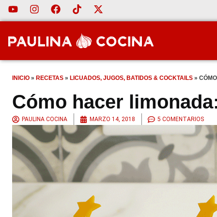
INICIO
»
RECETAS
»
LICUADOS, JUGOS, BATIDOS & COCKTAILS
»
CÓMO 
Cómo hacer limonada:
PAULINA COCINA
MARZO 14, 2018
5 COMENTARIOS