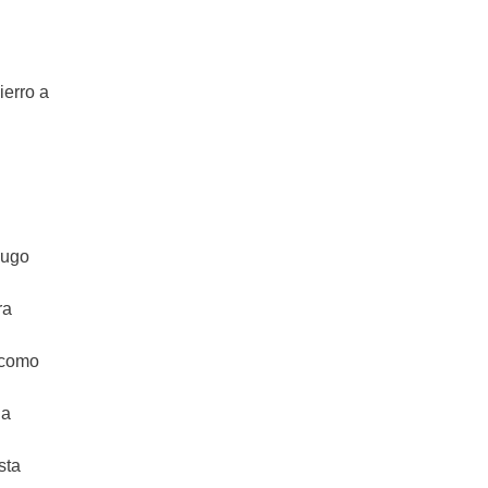
ierro a
jugo
ra
 como
da
sta