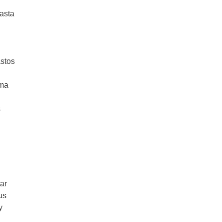
hasta
astos
rma
s
ar
us
y