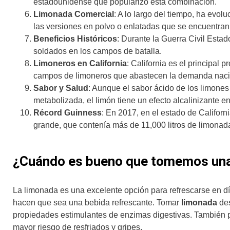
estadounidense que popularizó esta combinación.
Limonada Comercial
: A lo largo del tiempo, ha evo
las versiones en polvo o enlatadas que se encuentran
Beneficios Históricos
: Durante la Guerra Civil Esta
soldados en los campos de batalla.
Limoneros en California
: California es el principal
campos de limoneros que abastecen la demanda nacio
Sabor y Salud
: Aunque el sabor ácido de los limone
metabolizada, el limón tiene un efecto alcalinizante en
Récord Guinness
: En 2017, en el estado de Californ
grande, que contenía más de 11,000 litros de limonad
¿Cuándo es bueno que tomemos una
La limonada es una excelente opción para refrescarse en día
hacen que sea una bebida refrescante. Tomar
limonada
des
propiedades estimulantes de enzimas digestivas. También 
mayor riesgo de resfriados y gripes.