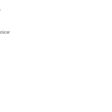
a
zúcar