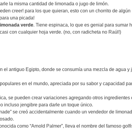
garle la misma cantidad de limonada o jugo de limón.
ueden creer! para los que quieran, esto con un chorrito de algún
 para una picada!
limonada verde
. Tiene espinaca, lo que es genial para sumar h
casi con cualquier hoja verde. (no, con radicheta no Raúl!)
 en el antiguo Egipto, donde se consumía una mezcla de agua y 
 populares en el mundo, apreciada por su sabor y capacidad pa
sica, se pueden crear variaciones agregando otros ingredientes
 o incluso jengibre para darle un toque único.
monade” se creó accidentalmente cuando un vendedor de limona
rosado.
onocida como “Arnold Palmer”, lleva el nombre del famoso golfi