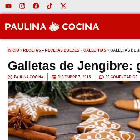
INICIO
»
RECETAS
»
RECETAS DULCES
»
GALLETITAS
»
GALLETAS DE J
Galletas de Jengibre: 
PAULINA COCINA
DICIEMBRE 7, 2015
38 COMENTARIOS