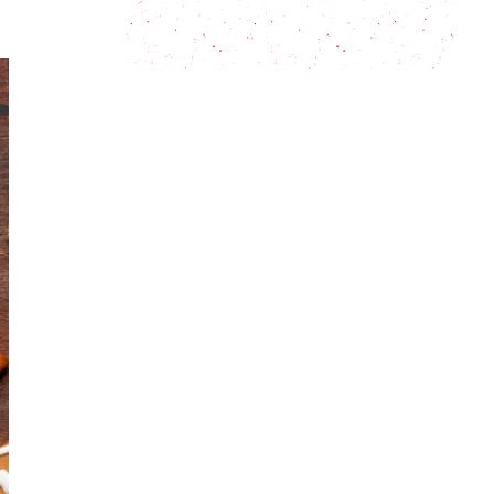
Cómo hacer bizcochos de grasa
agridulces – ¡Deliciosos!