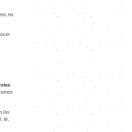
Mis moscovitas favoritas: La delicia
ero, no
de Oviedo en tu mesa
Galletas Lotus: Qué son, cómo se
nocer
hacen y qué postres se pueden
preparar con ellas
Crumbl Cookies caseras: la receta
viral que puedes hacer en casa
entes
Cómo hacer Pretzels paso a paso
acemos
Cómo hacer Polvorones Caseros:
Receta en 6 pasos con todos los
n los
tips
, té,