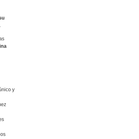
su
.
as
ina
único y
uez
es
los