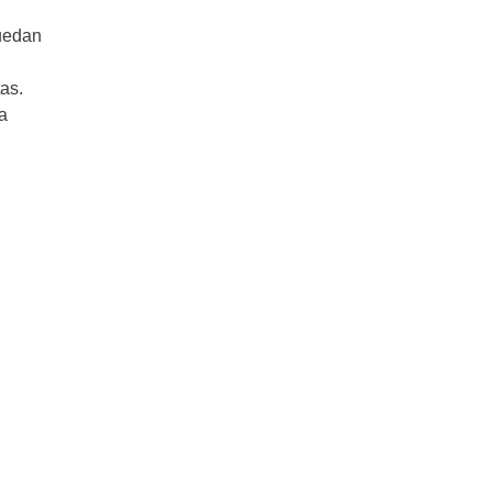
quedan
as.
a