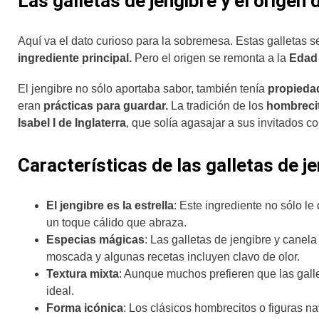
Las galletas de jengibre y el origen
Aquí va el dato curioso para la sobremesa. Estas galletas 
ingrediente principal.
Pero el origen se remonta a la
Edad
El jengibre no sólo aportaba sabor, también tenía
propieda
eran
prácticas para guardar.
La tradición de los
hombrecit
Isabel I de Inglaterra
, que solía agasajar a sus invitados c
Características de las galletas de j
El jengibre es la estrella
: Este ingrediente no sólo le
un toque cálido que abraza.
Especias mágicas
: Las galletas de jengibre y cane
moscada y algunas recetas incluyen clavo de olor.
Textura mixta
: Aunque muchos prefieren que las galle
ideal.
Forma icónica
: Los clásicos hombrecitos o figuras n