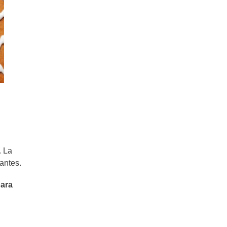
. La
antes.
para