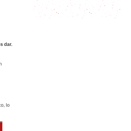
Cómo hacer BANANITA DOLCA /
Dulces argentinos
s dar.
n
o, lo