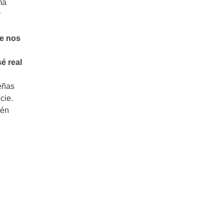
ma
r
ue nos
sé real
eñas
cie.
ién