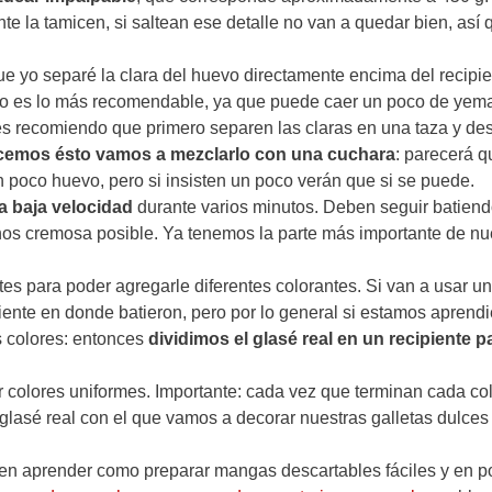
nte la tamicen, si saltean ese detalle no van a quedar bien, así 
ue yo separé la clara del huevo directamente encima del recipi
 no es lo más recomendable, ya que puede caer un poco de yem
s recomiendo que primero separen las claras en una taza y de
cemos ésto vamos a mezclarlo con una cuchara
: parecerá q
poco huevo, pero si insisten un poco verán que si se puede.
 a baja velocidad
durante varios minutos. Deben seguir batien
enos cremosa posible. Ya tenemos la parte más importante de nu
tes para poder agregarle diferentes colorantes. Si van a usar un
piente en donde batieron, pero por lo general si estamos aprend
s colores: entonces
dividimos el glasé real en un recipiente p
r colores uniformes. Importante: cada vez que terminan cada co
 glasé real con el que vamos a decorar nuestras galletas dulces
eren aprender como preparar mangas descartables fáciles y en 