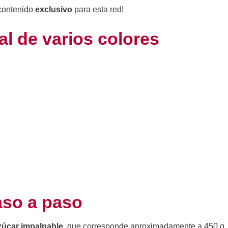
contenido
exclusivo
para esta red!
al de varios colores
aso a paso
azúcar impalpable
, que corresponde aproximadamente a 450 g.