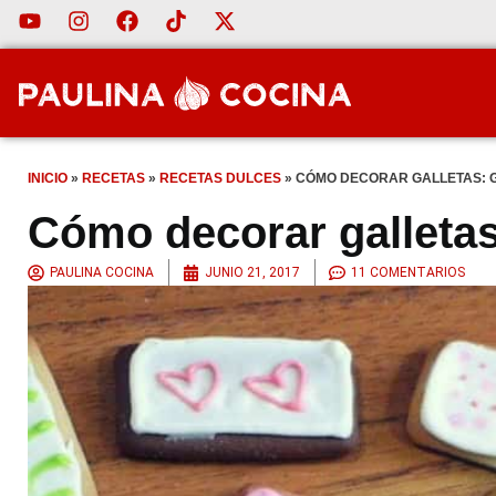
INICIO
»
RECETAS
»
RECETAS DULCES
»
CÓMO DECORAR GALLETAS: GL
Cómo decorar galletas:
PAULINA COCINA
JUNIO 21, 2017
11 COMENTARIOS