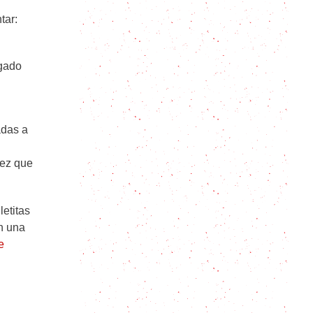
Pan de chocolate (con masa de
tar:
pizza): combinaciones raras de los
españoles
egado
Roscón de Reyes casero en 8
pasos – ¡Siempre sale bien!
adas a
Ganache de Chocolate: 5 pasos
para la cobertura perfecta
vez que
Alfajores santafesinos – caseros y
ricos
letitas
n una
e
Waffles Sin Azucar Ricos y
esponjosos