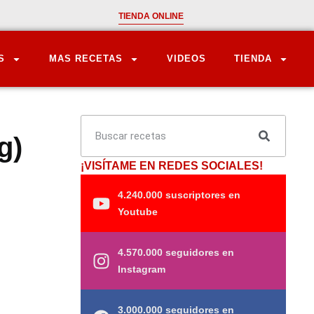
TIENDA ONLINE
S
MAS RECETAS
VIDEOS
TIENDA
g)
¡VISÍTAME EN REDES SOCIALES!
4.240.000 suscriptores en
Youtube
4.570.000 seguidores en
Instagram
3.000.000 seguidores en