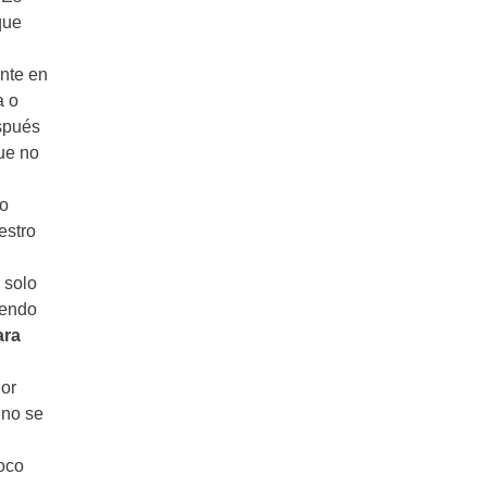
que
ente en
a o
spués
ue no
do
estro
 solo
iendo
ara
lor
 no se
poco