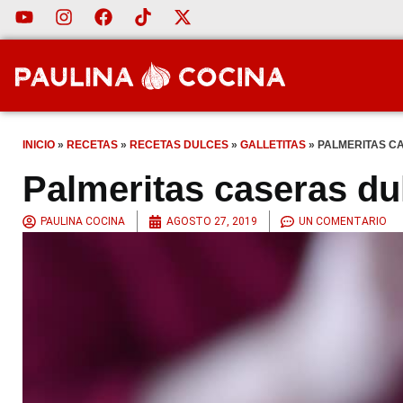
INICIO
»
RECETAS
»
RECETAS DULCES
»
GALLETITAS
»
PALMERITAS C
Palmeritas caseras du
PAULINA COCINA
AGOSTO 27, 2019
UN COMENTARIO