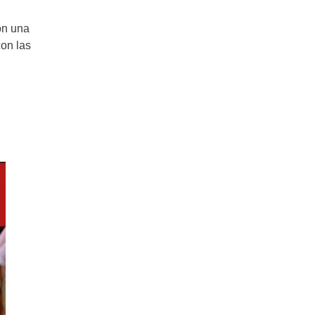
Galletas con Harina de Arroz:
crocantes, finas, livianas
on una
con las