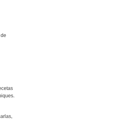
Pepas caseras: Una galleta clásica
de las meriendas argentinas
 de
Galletitas con chips de chocolate
(tipo Pepitos)
Galletitas de polenta y naranja
Receta de Pretzel Dulces: Pretzel
ecetas
Bites – me vas a dar la razón
piques.
Galletas Naan Berenji: Receta de
arlas,
Irán