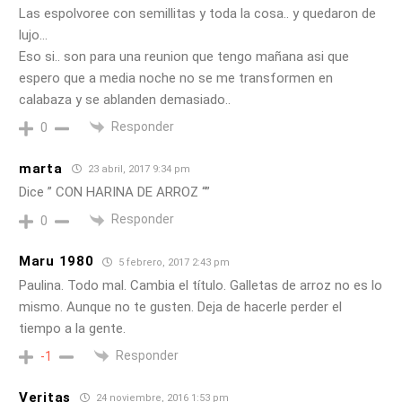
Las espolvoree con semillitas y toda la cosa.. y quedaron de
lujo…
Eso si.. son para una reunion que tengo mañana asi que
espero que a media noche no se me transformen en
calabaza y se ablanden demasiado..
Responder
0
marta
23 abril, 2017 9:34 pm
Dice ” CON HARINA DE ARROZ “”
Responder
0
Maru 1980
5 febrero, 2017 2:43 pm
Paulina. Todo mal. Cambia el título. Galletas de arroz no es lo
mismo. Aunque no te gusten. Deja de hacerle perder el
tiempo a la gente.
Responder
-1
Veritas
24 noviembre, 2016 1:53 pm