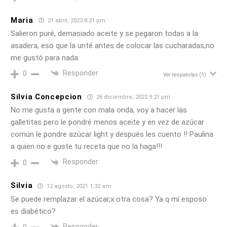
Maria
21 abril, 2023 8:21 pm
Salieron puré, demasiado aceite y se pegaron todas a la
asadera, eso que la unté antes de colocar las cucharadas,no
me gustó para nada.
Responder
0
Ver respuestas
(1)
Silvia Concepcion
26 diciembre, 2022 9:21 pm
No me gusta a gente con mala onda, voy a hacer las
galletitas pero le pondré menos aceite y en vez de azúcar
común le pondre azúcar light y después les cuento !! Paulina
a quien no e guste tu receta que no la haga!!!
Responder
0
Silvia
12 agosto, 2021 1:32 am
Se puede remplazar el azúcar,x otra cosa? Ya q mí esposo
es diabético?
Responder
0