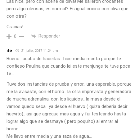
Las hice, pero con aceite de oliva! Me salieron crocantes
pero algo oleosas, es normal? Es igual cocina con oliva que
con otra?
Gracias!
Responder
0
ile
21 julio, 2017 11:24 pm
Bueno.. acabo de hacerlas.. hice media receta porque te
confieso Paulina que cuando lei este menjunge te tuve poca
fe…
Tuve dos instancias de prueba y error.. una esperable, porque
me la avisaste, con el horno.. la otra imprevista y generadora
de mucha adrenalina, con los liquidos.. la masa desde el
vamos quedo seca.. ya desde el huevo ( quiza deberia decir
huevito).. asi que agregue mas agua y fui testeando hasta
lograr algo que se desmaye ( pero poquito) al entrar al
horno..
Me llevo entre media y una taza de agua…