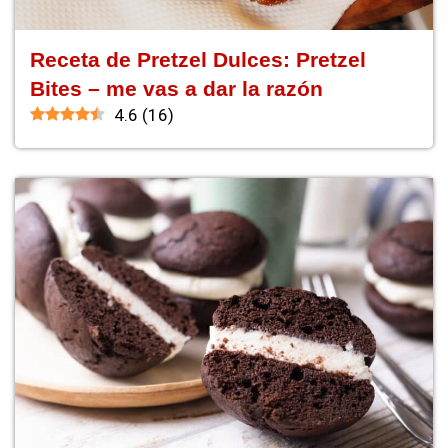
Receta de Pretzel Dulces: Pretzel
Bites – me vas a dar la razón
4.6
(
16
)