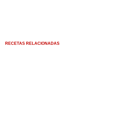
RECETAS RELACIONADAS
Cómo hacer Solomillo a la Pimienta, manjar jugoso y
aromático
Zarajos: Qué son, cómo se preparan y 5 salsas para
acompañarlos
Receta de Papas con Chorizo (con El Enmascarado
de Alpaca)