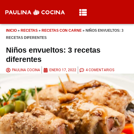
INICIO
»
RECETAS
»
RECETAS CON CARNE
»
NIÑOS ENVUELTOS: 3
RECETAS DIFERENTES
Niños envueltos: 3 recetas
diferentes
PAULINA COCINA
ENERO 17, 2022
4 COMENTARIOS