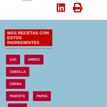
MÁS RECETAS CON
ESTOS
INGREDIENTES
AJO
,
ARROZ
,
CEBOLLA
,
CREMA
,
PANCETA
,
PAPAS