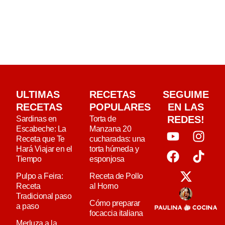
ULTIMAS
RECETAS
SEGUIME
RECETAS
POPULARES
EN LAS
REDES!
Sardinas en
Torta de
Escabeche: La
Manzana 20
Receta que Te
cucharadas: una
Hará Viajar en el
torta húmeda y
Tiempo
esponjosa
Pulpo a Feira:
Receta de Pollo
Receta
al Horno
Tradicional paso
Cómo preparar
a paso
focaccia italiana
Merluza a la