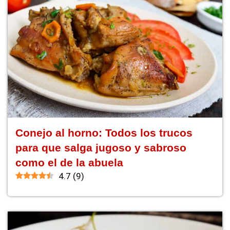
Conejo al horno: Todos los trucos
para que salga jugoso y sabroso
como el de la abuela
4.7
(
9
)