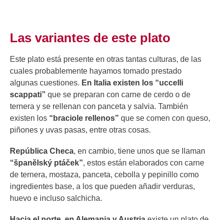
Las variantes de este plato
Este plato está presente en otras tantas culturas, de las
cuales probablemente hayamos tomado prestado
algunas cuestiones.
En Italia existen los “uccelli
scappati”
que se preparan con carne de cerdo o de
ternera y se rellenan con panceta y salvia. También
existen los
“braciole rellenos”
que se comen con queso,
piñones y uvas pasas, entre otras cosas.
República Checa
, en cambio, tiene unos que se llaman
“španělský ptáček”
, estos están elaborados con carne
de ternera, mostaza, panceta, cebolla y pepinillo como
ingredientes base, a los que pueden añadir verduras,
huevo e incluso salchicha.
Hacia el norte, en Alemania y Austria
existe un plato de