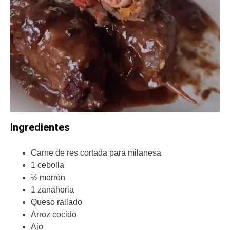
Ingredientes
Carne de res cortada para milanesa
1 cebolla
½ morrón
1 zanahoria
Queso rallado
Arroz cocido
Ajo