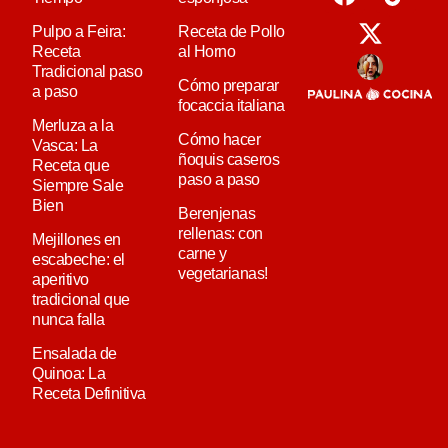
Pulpo a Feira:
Receta de Pollo
Receta
al Horno
Tradicional paso
Cómo preparar
a paso
focaccia italiana
Merluza a la
Cómo hacer
Vasca: La
ñoquis caseros
Receta que
paso a paso
Siempre Sale
Bien
Berenjenas
rellenas: con
Mejillones en
carne y
escabeche: el
vegetarianas!
aperitivo
tradicional que
nunca falla
Ensalada de
Quinoa: La
Receta Definitiva