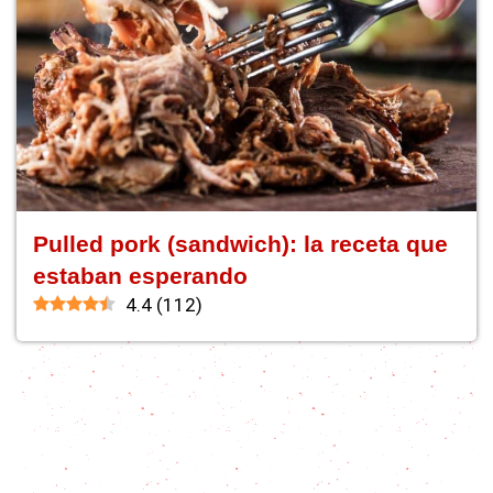
Pulled pork (sandwich): la receta que
estaban esperando
4.4
(
112
)