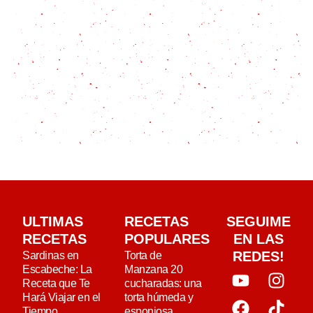
ULTIMAS
RECETAS
SEGUIME
RECETAS
POPULARES
EN LAS
REDES!
Sardinas en
Torta de
Escabeche: La
Manzana 20
Receta que Te
cucharadas: una
Hará Viajar en el
torta húmeda y
Tiempo
esponjosa