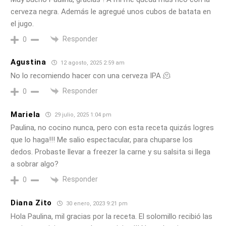
cerveza negra. Además le agregué unos cubos de batata en
el jugo.
Responder
0
Agustina
12 agosto, 2025 2:59 am
No lo recomiendo hacer con una cerveza IPA 🫠
Responder
0
Mariela
29 julio, 2025 1:04 pm
Paulina, no cocino nunca, pero con esta receta quizás logres
que lo haga!!! Me salio espectacular, para chuparse los
dedos. Probaste llevar a freezer la carne y su salsita si llega
a sobrar algo?
Responder
0
Diana Zito
30 enero, 2023 9:21 pm
Hola Paulina, mil gracias por la receta. El solomillo recibió las