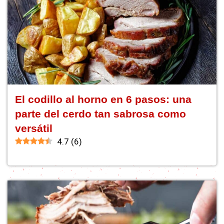
El codillo al horno en 6 pasos: una
parte del cerdo tan sabrosa como
versátil
4.7
(
6
)