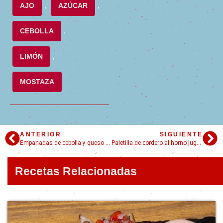
AJO
,
AZÚCAR
,
CEBOLLA
,
LIMÓN
,
MOSTAZA
ANTERIOR
SIGUIENTE
Empanadas de cebolla y queso fáciles y rápidas
Paletilla de cordero al horno jugosa y tierna!
Recetas Relacionadas