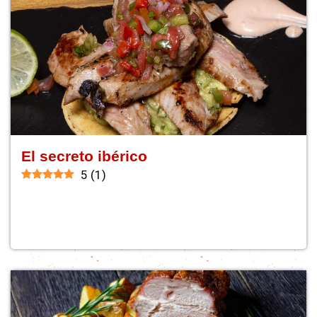
El secreto ibérico
5
(
1
)