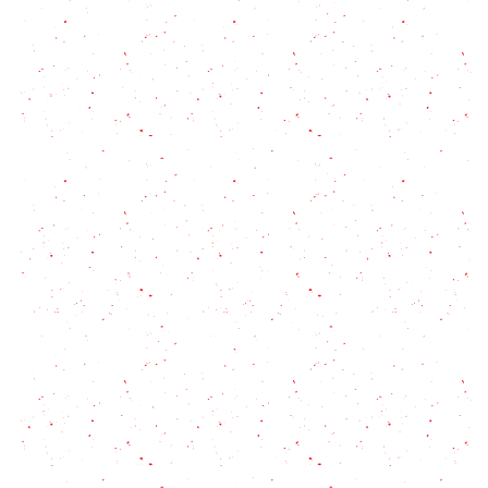
Cena de fin de año por #2Mangos!
Costillas Agridulces en Confitura de Tomate:
Masterchefa
Chuleta de cerdo: una receta fácil y consejos para
que siempre quede jugosa
Tonkatsu: El secreto del cerdo empanado japonés
que no es milanesa pero la rompe
Cómo hacer la mejor Bondiola al Disco? con esta
receta fácil paso a paso