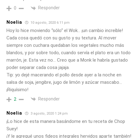
Responder
0
Noelia
10 agosto, 2020 6:11 pm
Hoy lo hice moviendo “sólo“ el Wok… ¡un cambio increíble!
Cada cosa quedó con su gusto y su textura. Al mover
siempre con cuchara quedaban los vegetales mucho más
blandos, y por sobre todo, cuando servía el plato era un todo
marrón, je. Esta vez no… Creo que a Monk le habría gustado
poder separar cada cosa jajaja.
Tip: yo dejé macerando el pollo desde ayer a la noche en
salsa de soja, jengibre, jugo de limón y azúcar mascabo…
¡Riquísimo!
Responder
2
Noelia
3 agosto, 2020 1:24 pm
¡Lo hice de esta manera basándome en tu receta de Chop
Suey!
¡Y le agregué unos fideos integrales hervidos aparte también!