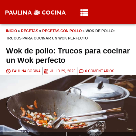
INICIO
»
RECETAS
»
RECETAS CON POLLO
»
WOK DE POLLO:
TRUCOS PARA COCINAR UN WOK PERFECTO
Wok de pollo: Trucos para cocinar
un Wok perfecto
PAULINA COCINA
JULIO 29, 2020
6 COMENTARIOS