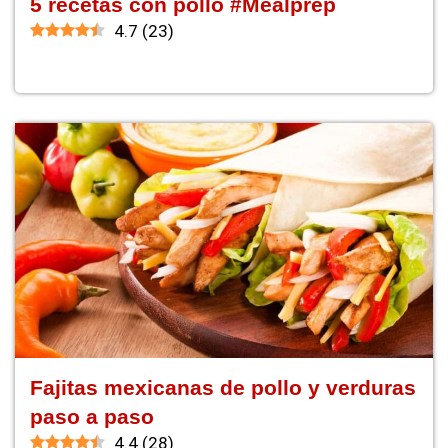
5 recetas con pollo #Mealprep
4.7
(
23
)
Fajitas mexicanas de pollo y verduras
paso a paso
4.4
(
28
)