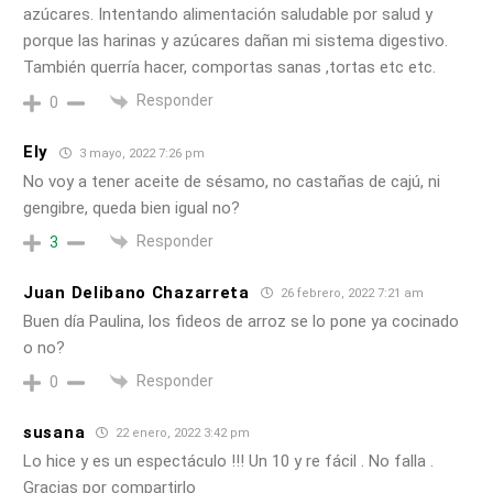
azúcares. Intentando alimentación saludable por salud y
porque las harinas y azúcares dañan mi sistema digestivo.
También querría hacer, comportas sanas ,tortas etc etc.
Responder
0
Ely
3 mayo, 2022 7:26 pm
No voy a tener aceite de sésamo, no castañas de cajú, ni
gengibre, queda bien igual no?
Responder
3
Juan Delibano Chazarreta
26 febrero, 2022 7:21 am
Buen día Paulina, los fideos de arroz se lo pone ya cocinado
o no?
Responder
0
susana
22 enero, 2022 3:42 pm
Lo hice y es un espectáculo !!! Un 10 y re fácil . No falla .
Gracias por compartirlo