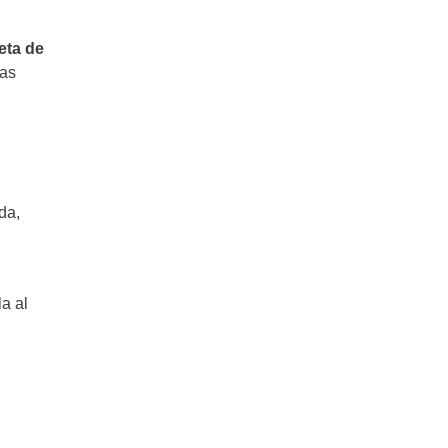
eta de
las
da,
la al