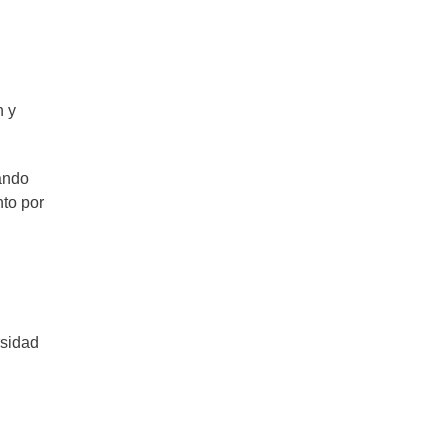
n y
zando
nto por
rsidad