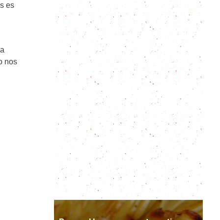
s es
Olluco: todo sobre el superalimento
peruano y una receta fácil para
disfrutarlo
la
Descubriendo la Raclette: Una guía
o nos
fácil para principiantes
Chipá Guazú con historia guaraní
Revuelto Gramajo Clásico y sus
variantes
Salpicón de res: El plato definitivo
para tu comida de verano