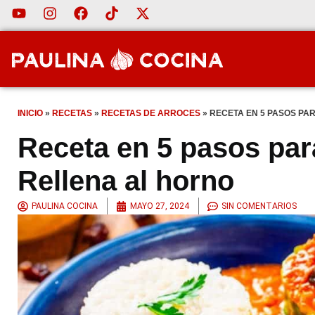
INICIO
»
RECETAS
»
RECETAS DE ARROCES
»
RECETA EN 5 PASOS PA
Receta en 5 pasos para
Rellena al horno
PAULINA COCINA
MAYO 27, 2024
SIN COMENTARIOS