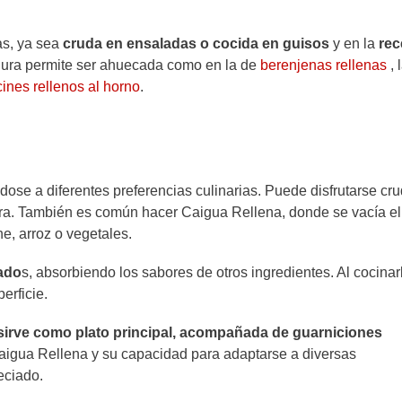
as, ya sea
cruda en ensaladas o cocida en guisos
y en la
rec
erdura permite ser ahuecada como en la de
berenjenas rellenas
, 
ines rellenos al horno
.
se a diferentes preferencias culinarias. Puede disfrutarse cru
gera. También es común hacer Caigua Rellena, donde se vacía el
e, arroz o vegetales.
eado
s, absorbiendo los sabores de otros ingredientes. Al cocinar
perficie.
sirve como plato principal, acompañada de
guarniciones
Caigua Rellena y su capacidad para adaptarse a diversas
eciado.