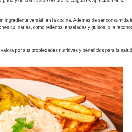
rgada y de color verde oscuro, la caigua es apreciada en la
un ingrediente versátil en la cocina. Además de ser consumida f
ones culinarias, como rellenos, ensaladas y guisos, o la recono
 valora por sus propiedades nutritivas y beneficios para la salud