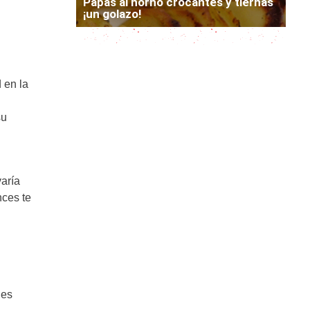
Papas al horno crocantes y tiernas
¡un golazo!
 en la
su
varía
nces te
 es