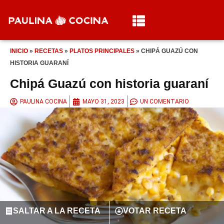
INICIO
»
RECETAS
»
PLATOS PRINCIPALES
»
CHIPÁ GUAZÚ CON
HISTORIA GUARANÍ
Chipá Guazú con historia guaraní
PAULINA COCINA
MAYO 31, 2023
UN COMENTARIO
SALTAR A LA RECETA
VOTAR RECETA