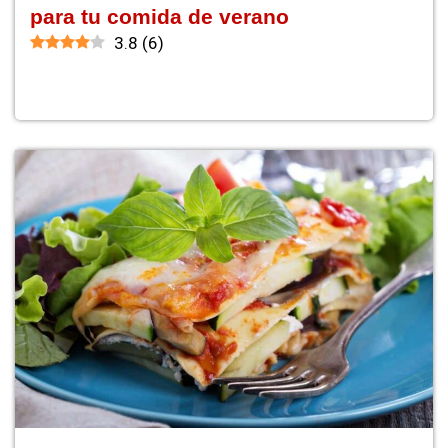
para tu comida de verano
3.8
(
6
)