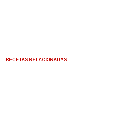
RECETAS RELACIONADAS
Papas al horno crocantes y tiernas ¡un golazo!
Paletilla de cordero al horno jugosa y tierna!
Salpicón de res: El plato definitivo para tu comida
de verano