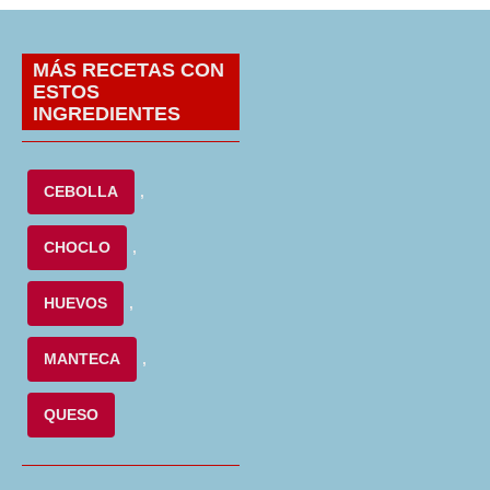
MÁS RECETAS CON
ESTOS
INGREDIENTES
CEBOLLA
,
CHOCLO
,
HUEVOS
,
MANTECA
,
QUESO