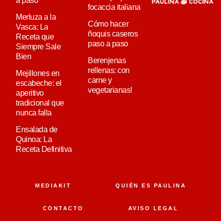
a paso
focaccia italiana
Merluza a la
Cómo hacer
Vasca: La
ñoquis caseros
Receta que
paso a paso
Siempre Sale
Bien
Berenjenas
rellenas: con
Mejillones en
carne y
escabeche: el
vegetarianas!
aperitivo
tradicional que
nunca falla
Ensalada de
Quinoa: La
Receta Definitiva
MEDIAKIT
QUIÉN ES PAULINA
CONTACTO
AVISO LEGAL