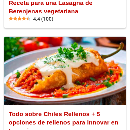
Receta para una Lasagna de
Berenjenas vegetariana
4.4
(
100
)
Todo sobre Chiles Rellenos + 5
opciones de rellenos para innovar en