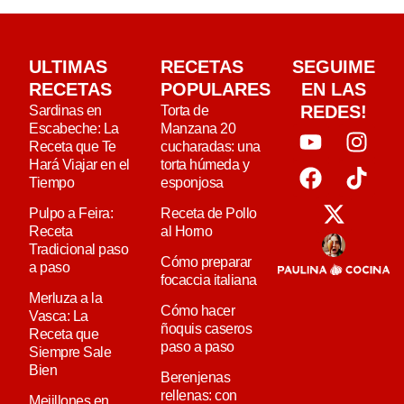
ULTIMAS
RECETAS
SEGUIME
RECETAS
POPULARES
EN LAS
REDES!
Sardinas en
Torta de
Escabeche: La
Manzana 20
Receta que Te
cucharadas: una
Hará Viajar en el
torta húmeda y
Tiempo
esponjosa
Pulpo a Feira:
Receta de Pollo
Receta
al Horno
Tradicional paso
Cómo preparar
a paso
focaccia italiana
Merluza a la
Cómo hacer
Vasca: La
ñoquis caseros
Receta que
paso a paso
Siempre Sale
Bien
Berenjenas
rellenas: con
Mejillones en