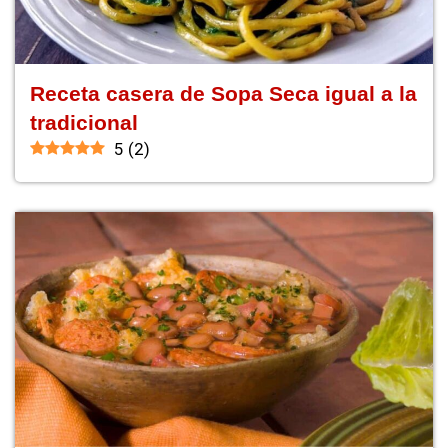
Receta casera de Sopa Seca igual a la
tradicional
5
(
2
)