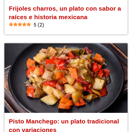
Frijoles charros, un plato con sabor a
raíces e historia mexicana
5
(
2
)
Pisto Manchego: un plato tradicional
con variaciones