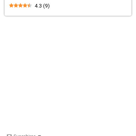
4.3
(
9
)