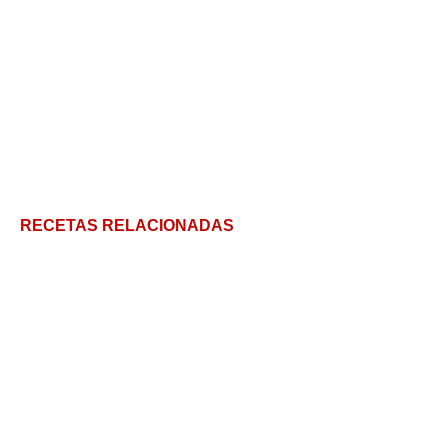
RECETAS RELACIONADAS
Salpicón de res: El plato definitivo para tu comida
de verano
Sarmale: increíbles rollitos de verduras y carne
para comer sin parar