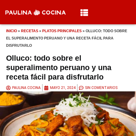
INICIO
»
RECETAS
»
PLATOS PRINCIPALES
»
OLLUCO: TODO SOBRE
EL SUPERALIMENTO PERUANO Y UNA RECETA FÁCIL PARA
DISFRUTARLO
Olluco: todo sobre el
superalimento peruano y una
receta fácil para disfrutarlo
PAULINA COCINA
MAYO 21, 2024
SIN COMENTARIOS