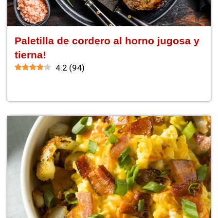
Paletilla de cordero al horno jugosa y
tierna!
4.2
(
94
)