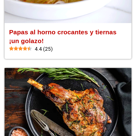
Papas al horno crocantes y tiernas
¡un golazo!
4.4
(
25
)