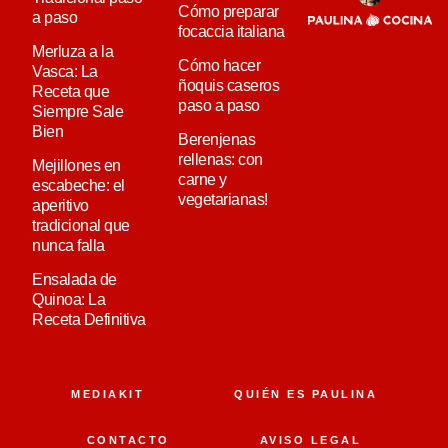
Cómo preparar
a paso
focaccia italiana
Merluza a la
Cómo hacer
Vasca: La
ñoquis caseros
Receta que
paso a paso
Siempre Sale
Bien
Berenjenas
rellenas: con
Mejillones en
carne y
escabeche: el
vegetarianas!
aperitivo
tradicional que
nunca falla
Ensalada de
Quinoa: La
Receta Definitiva
MEDIAKIT
QUIÉN ES PAULINA
CONTACTO
AVISO LEGAL