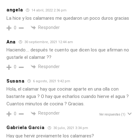
angela
14 abril, 2022 2:36 pm
La hice y los calamares me quedaron un poco duros gracias
Responder
0
Ana
30 septiembre, 2021 12:44 am
Haciendo…. después te cuento que dicen los que afirman no
gustarle el calamar ??
Responder
0
Susana
6 agosto, 2021 9:42 pm
Hola, el calamar hay que cocinar aparte en una olla con
bastante agua ? O hay que echarlos cuando hierve el agua ?
Cuantos minutos de cocina ? Gracias.
Responder
0
Ver respuestas
(1)
Gabriela Garcia
30 julio, 2021 3:34 pm
Hay que hervir previamente los calamares?