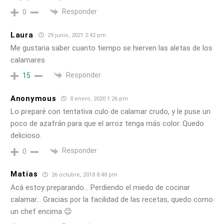
Responder
0
Laura
29 junio, 2021 2:42 pm
Me gustaria saber cuanto tiempo se hierven las aletas de los
calamares
Responder
15
Anonymous
8 enero, 2020 1:26 pm
Lo preparé con tentativa culo de calamar crudo, y le puse un
poco de azafrán para que el arroz tenga más color. Quedo
delicioso.
Responder
0
Matias
26 octubre, 2018 8:48 pm
Acá estoy preparando… Perdiendo el miedo de cocinar
calamar… Gracias por la facilidad de las recetas, quedo como
un chef encima 😉