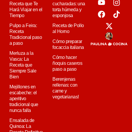
Receta que Te
cucharadas: una
Hará Viajar en el
torta húmeda y
Tiempo
esponjosa
Pulpo a Feira:
Receta de Pollo
Receta
al Horno
Tradicional paso
Cómo preparar
a paso
focaccia italiana
Merluza a la
Cómo hacer
Vasca: La
ñoquis caseros
Receta que
paso a paso
Siempre Sale
Bien
Berenjenas
rellenas: con
Mejillones en
carne y
escabeche: el
vegetarianas!
aperitivo
tradicional que
nunca falla
Ensalada de
Quinoa: La