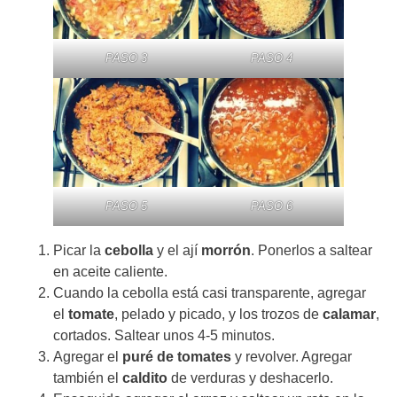
PASO 3
PASO 4
PASO 5
PASO 6
Picar la
cebolla
y el ají
morrón
. Ponerlos a saltear
en aceite caliente.
Cuando la cebolla está casi transparente, agregar
el
tomate
, pelado y picado, y los trozos de
calamar
,
cortados. Saltear unos 4-5 minutos.
Agregar el
puré de tomates
y revolver. Agregar
también el
caldito
de verduras y deshacerlo.