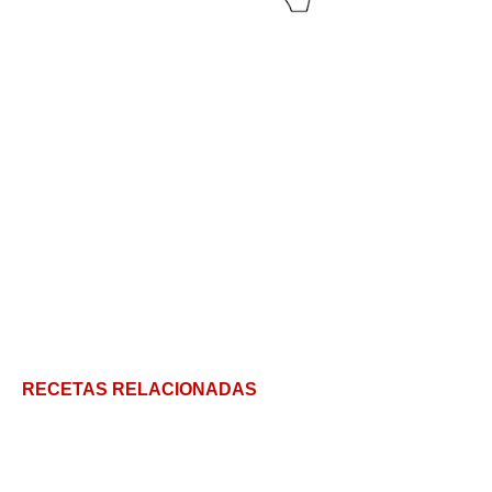
RECETAS RELACIONADAS
Paella valenciana para los amantes de la
gastronomía española