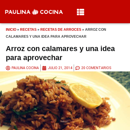
INICIO
»
RECETAS
»
RECETAS DE ARROCES
»
ARROZ CON
CALAMARES Y UNA IDEA PARA APROVECHAR
Arroz con calamares y una idea
para aprovechar
PAULINA COCINA
JULIO 21, 2014
20 COMENTARIOS