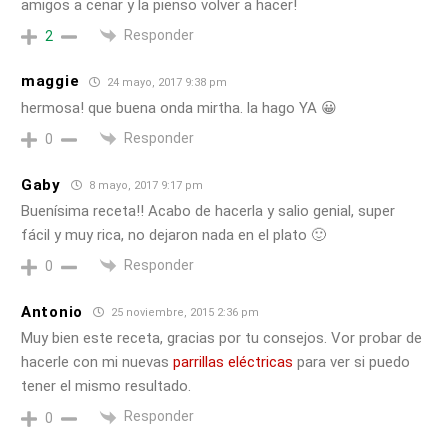
amigos a cenar y la pienso volver a hacer!
Responder
2
maggie
24 mayo, 2017 9:38 pm
hermosa! que buena onda mirtha. la hago YA 😀
Responder
0
Gaby
8 mayo, 2017 9:17 pm
Buenísima receta!! Acabo de hacerla y salio genial, super
fácil y muy rica, no dejaron nada en el plato 🙂
Responder
0
Antonio
25 noviembre, 2015 2:36 pm
Muy bien este receta, gracias por tu consejos. Vor probar de
hacerle con mi nuevas
parrillas eléctricas
para ver si puedo
tener el mismo resultado.
Responder
0