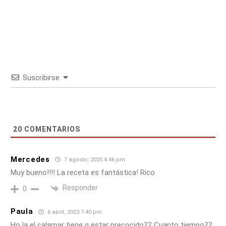
Suscribirse
20
COMENTARIOS
Mercedes
7 agosto, 2025 4:46 pm
Muy bueno!!!! La receta es fantástica! Rico
Responder
0
Paula
6 abril, 2023 7:40 pm
Ho la el calamar tiene q estar precocido?? Cuanto tiempo??