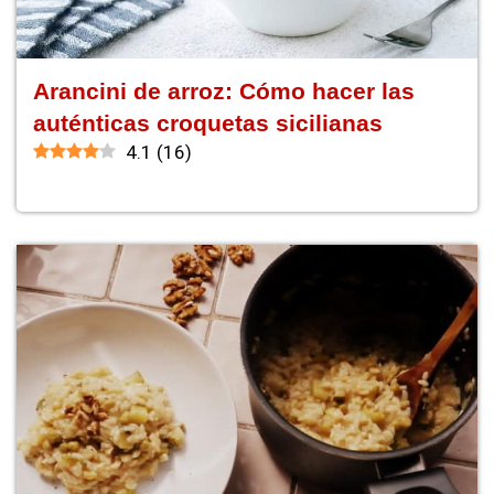
Arancini de arroz: Cómo hacer las
auténticas croquetas sicilianas
4.1
(
16
)