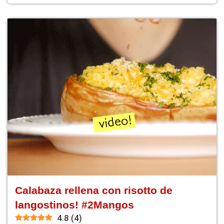
Calabaza rellena con risotto de
langostinos! #2Mangos
4.8
(
4
)