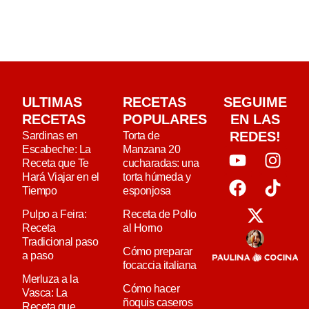
ULTIMAS
RECETAS
SEGUIME
RECETAS
POPULARES
EN LAS
REDES!
Sardinas en
Torta de
Escabeche: La
Manzana 20
Receta que Te
cucharadas: una
Hará Viajar en el
torta húmeda y
Tiempo
esponjosa
Pulpo a Feira:
Receta de Pollo
Receta
al Horno
Tradicional paso
Cómo preparar
a paso
focaccia italiana
Merluza a la
Cómo hacer
Vasca: La
ñoquis caseros
Receta que