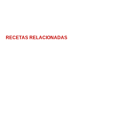
RECETAS RELACIONADAS
Arroz con Bacalao: Cómo hacer la receta más rica,
casera y sin complicaciones
Receta de risotto clásico y cremoso!
Arroz basmati: Aprende a prepararlo y a disfrutar
de sus cualidades