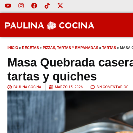
INICIO
»
RECETAS
»
PIZZAS, TARTAS Y EMPANADAS
»
TARTAS
»
MASA 
Masa Quebrada casera
tartas y quiches
PAULINA COCINA
MARZO 15, 2026
SIN COMENTARIOS