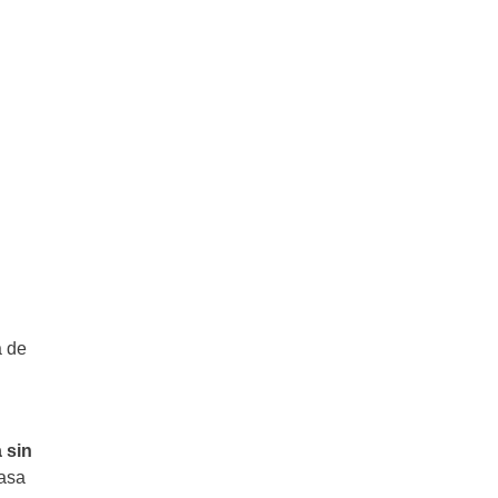
Pastel de Verduras (Strata): es
absolutamente genial
a de
 sin
masa