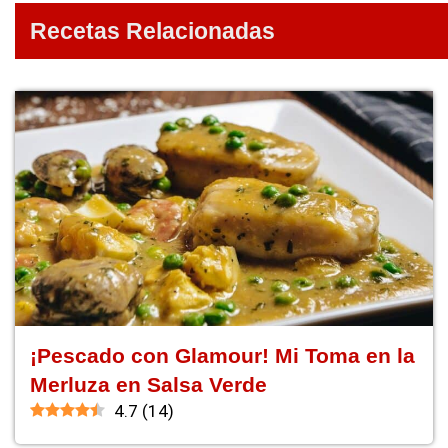
Recetas Relacionadas
¡Pescado con Glamour! Mi Toma en la
Merluza en Salsa Verde
4.7
(
14
)