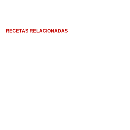
RECETAS RELACIONADAS
Garbanzos con Bacalao: La receta de la abuela que
siempre sale bien
Almejas a la marinera, la clásica receta gallega
Mi top de recetas con anchoas: ¡Dale sabor a cada
bocado!
Cazón al Horno Relleno: no pares, sigue, sigue