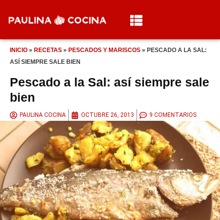
INICIO
»
RECETAS
»
PESCADOS Y MARISCOS
»
PESCADO A LA SAL:
ASÍ SIEMPRE SALE BIEN
Pescado a la Sal: así siempre sale
bien
PAULINA COCINA
OCTUBRE 26, 2013
9 COMENTARIOS