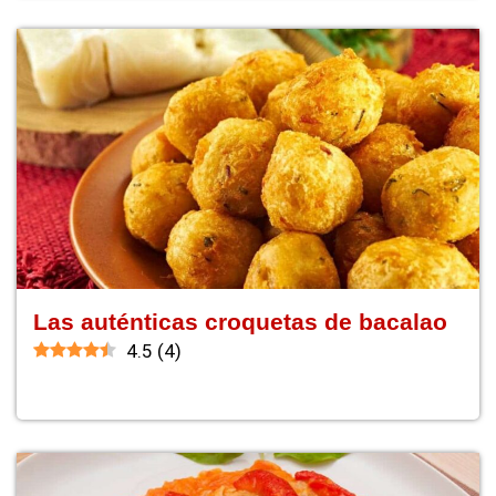
Las auténticas croquetas de bacalao
4.5
(
4
)