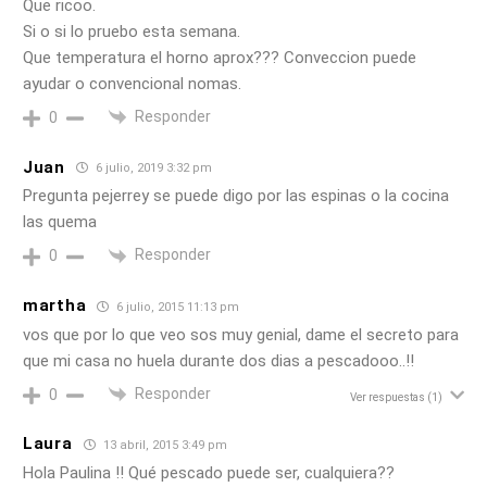
Que ricoo.
Si o si lo pruebo esta semana.
Que temperatura el horno aprox??? Conveccion puede
ayudar o convencional nomas.
Responder
0
Juan
6 julio, 2019 3:32 pm
Pregunta pejerrey se puede digo por las espinas o la cocina
las quema
Responder
0
martha
6 julio, 2015 11:13 pm
vos que por lo que veo sos muy genial, dame el secreto para
que mi casa no huela durante dos dias a pescadooo..!!
Responder
0
Ver respuestas
(1)
Laura
13 abril, 2015 3:49 pm
Hola Paulina !! Qué pescado puede ser, cualquiera??