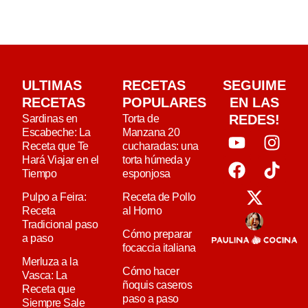
ULTIMAS
RECETAS
SEGUIME
RECETAS
POPULARES
EN LAS
REDES!
Sardinas en
Torta de
Escabeche: La
Manzana 20
Receta que Te
cucharadas: una
Hará Viajar en el
torta húmeda y
Tiempo
esponjosa
Pulpo a Feira:
Receta de Pollo
Receta
al Horno
Tradicional paso
Cómo preparar
a paso
focaccia italiana
Merluza a la
Cómo hacer
Vasca: La
ñoquis caseros
Receta que
paso a paso
Siempre Sale