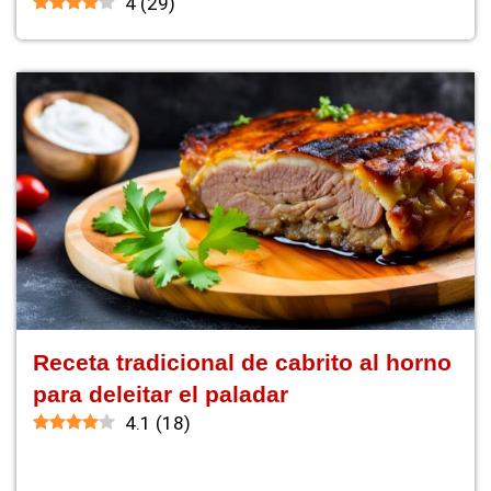
4
(
29
)
Receta tradicional de cabrito al horno
para deleitar el paladar
4.1
(
18
)