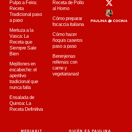
Pulpo a Feira:
Receta de Pollo
Receta
al Horno
Tradicional paso
Cómo preparar
a paso
focaccia italiana
Merluza a la
Cómo hacer
Vasca: La
ñoquis caseros
Receta que
paso a paso
Siempre Sale
Bien
Berenjenas
rellenas: con
Mejillones en
carne y
escabeche: el
vegetarianas!
aperitivo
tradicional que
nunca falla
Ensalada de
Quinoa: La
Receta Definitiva
MEDIAKIT
QUIÉN ES PAULINA