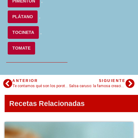
PIMENTÓN
,
PLÁTANO
,
TOCINETA
,
TOMATE
ANTERIOR
SIGUIENTE
Te contamos qué son los porotos granados y te damos la mejor receta del mismo nombre
Salsa caruso: la famosa creación ítalo-uruguaya que tiene una gran historia para contar
Recetas Relacionadas