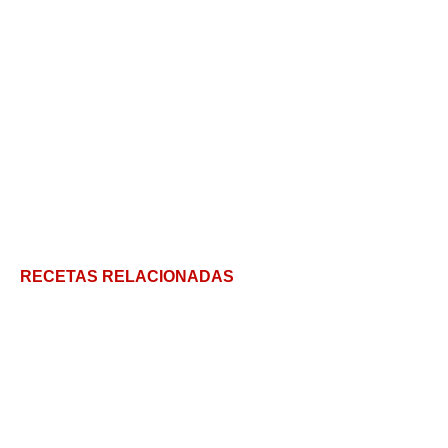
RECETAS RELACIONADAS
Lomo a la Pimienta: La receta definitiva para que te
salga perfecto
Recetas dulces para navidad: Crocante de
chocolate!