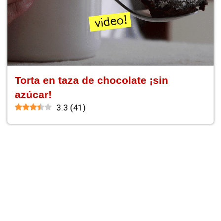
Torta en taza de chocolate ¡sin
azúcar!
3.3
(
41
)