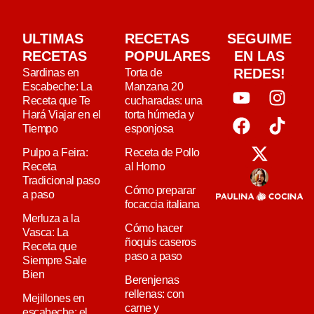
ULTIMAS
RECETAS
SEGUIME
RECETAS
POPULARES
EN LAS
REDES!
Sardinas en
Torta de
Escabeche: La
Manzana 20
Receta que Te
cucharadas: una
Hará Viajar en el
torta húmeda y
Tiempo
esponjosa
Pulpo a Feira:
Receta de Pollo
Receta
al Horno
Tradicional paso
Cómo preparar
a paso
focaccia italiana
Merluza a la
Cómo hacer
Vasca: La
ñoquis caseros
Receta que
paso a paso
Siempre Sale
Bien
Berenjenas
rellenas: con
Mejillones en
carne y
escabeche: el