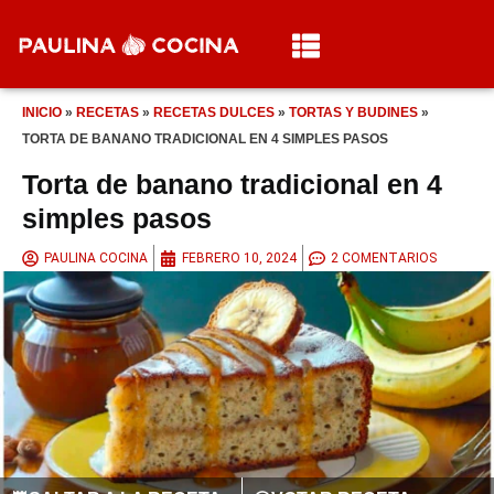
INICIO
»
RECETAS
»
RECETAS DULCES
»
TORTAS Y BUDINES
»
TORTA DE BANANO TRADICIONAL EN 4 SIMPLES PASOS
Torta de banano tradicional en 4
simples pasos
PAULINA COCINA
FEBRERO 10, 2024
2 COMENTARIOS