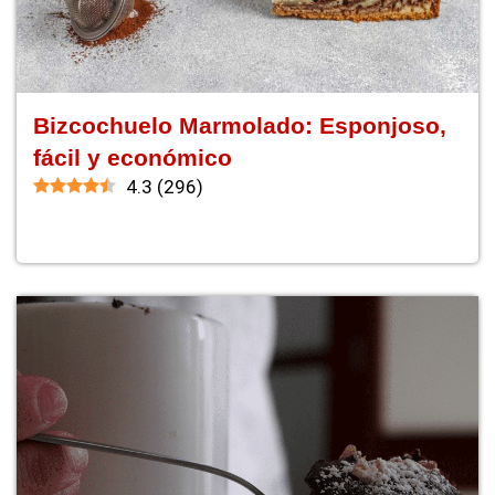
Bizcochuelo Marmolado: Esponjoso,
fácil y económico
4.3
(
296
)