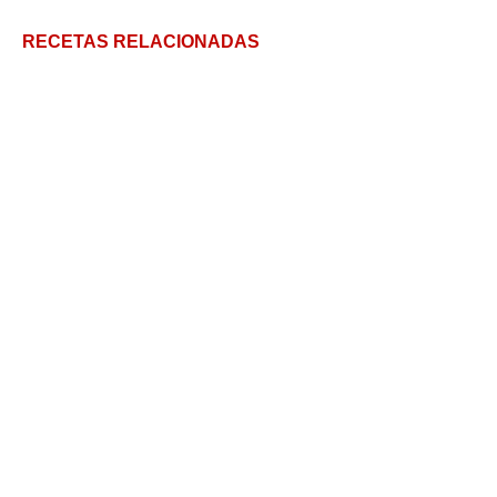
RECETAS RELACIONADAS
Medialunas de manteca caseras paso a paso
Pudding de chía sin azúcar: un desayuno sano
Budín de Chocolate (¡con sorpresa!)
Pan dulce sin azúcar! (no se nota!)
Bizcochuelo casero – Se hace con los ojos
cerrados!