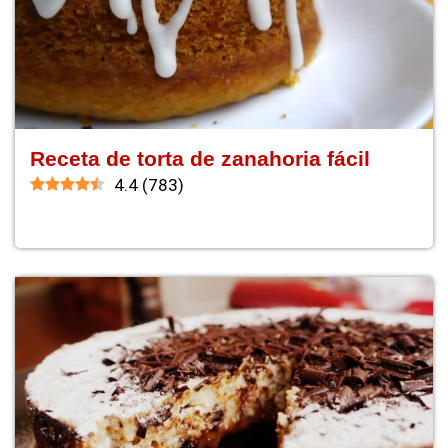
Receta de torta de zanahoria fácil
4.4
(
783
)