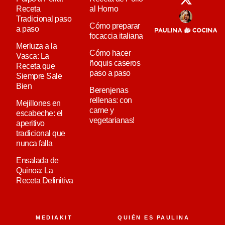
Receta
al Horno
Tradicional paso
Cómo preparar
a paso
focaccia italiana
Merluza a la
Cómo hacer
Vasca: La
ñoquis caseros
Receta que
paso a paso
Siempre Sale
Bien
Berenjenas
rellenas: con
Mejillones en
carne y
escabeche: el
vegetarianas!
aperitivo
tradicional que
nunca falla
Ensalada de
Quinoa: La
Receta Definitiva
MEDIAKIT
QUIÉN ES PAULINA