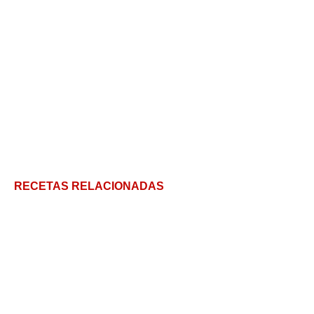
RECETAS RELACIONADAS
Bizcocho de zanahoria esponjoso, fácil y muy
económico
Recetas para fiestas infantiles y cumpleaños,
económicas!