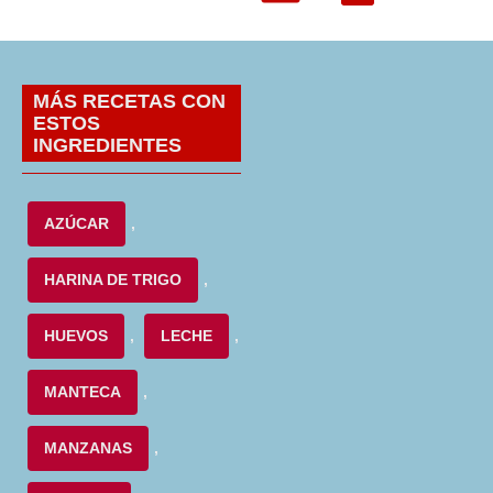
MÁS RECETAS CON
ESTOS
INGREDIENTES
AZÚCAR
,
HARINA DE TRIGO
,
HUEVOS
,
LECHE
,
MANTECA
,
MANZANAS
,