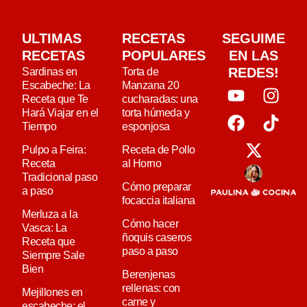
ULTIMAS
RECETAS
SEGUIME
RECETAS
POPULARES
EN LAS
REDES!
Sardinas en
Torta de
Escabeche: La
Manzana 20
Receta que Te
cucharadas: una
Hará Viajar en el
torta húmeda y
Tiempo
esponjosa
Pulpo a Feira:
Receta de Pollo
Receta
al Horno
Tradicional paso
Cómo preparar
a paso
focaccia italiana
Merluza a la
Cómo hacer
Vasca: La
ñoquis caseros
Receta que
paso a paso
Siempre Sale
Bien
Berenjenas
rellenas: con
Mejillones en
carne y
escabeche: el