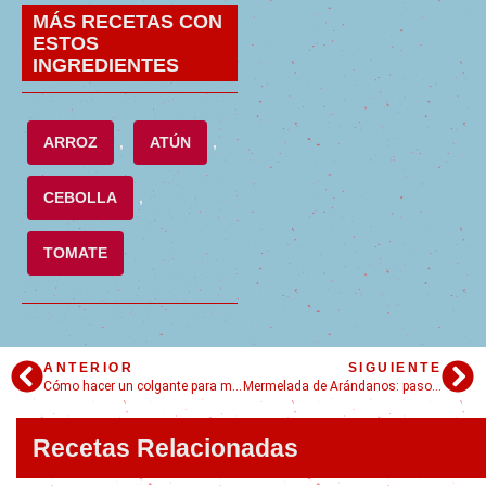
MÁS RECETAS CON
ESTOS
INGREDIENTES
ARROZ
,
ATÚN
,
CEBOLLA
,
TOMATE
ANTERIOR
SIGUIENTE
Cómo hacer un colgante para macetas
Mermelada de Arándanos: paso a paso para que quede perfecta
Recetas Relacionadas