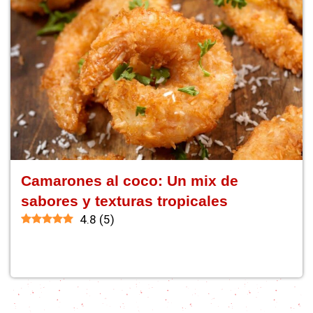
Camarones al coco: Un mix de
sabores y texturas tropicales
4.8
(
5
)