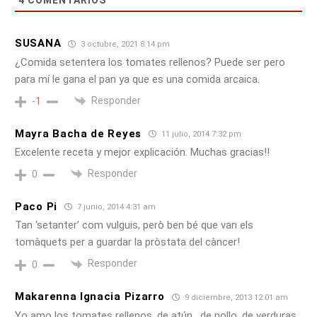
SUSANA
3 octubre, 2021 8:14 pm
¿Comida setentera los tomates rellenos? Puede ser pero
para mí le gana el pan ya que es una comida arcaica.
Responder
-1
Mayra Bacha de Reyes
11 julio, 2014 7:32 pm
Excelente receta y mejor explicación. Muchas gracias!!
Responder
0
Paco Pi
7 junio, 2014 4:31 am
Tan ‘setanter’ com vulguis, però ben bé que van els
tomàquets per a guardar la pròstata del càncer!
Responder
0
Makarenna Ignacia Pizarro
9 diciembre, 2013 12:01 am
Yo amo los tomates rellenos, de atún , de pollo, de verduras,