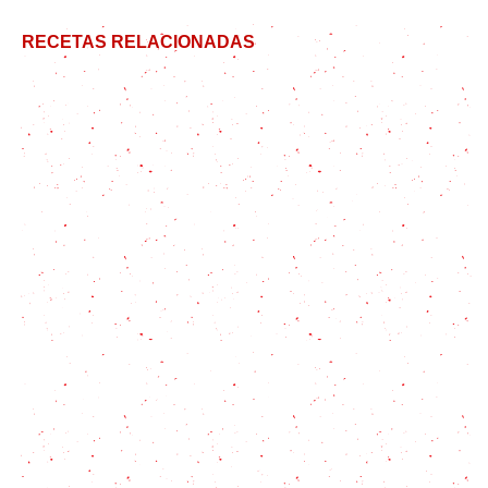
RECETAS RELACIONADAS
Paté casero: receta súper económica y fácil con 5
trucos
Profiteroles salados: ideales para llevar
Dorilocos: el snack más colorido de México con 12
ideas de salsas para saborear
Como hacer Rollitos de Primavera: todos los trucos
Receta de huevos revueltos perfectos: ¡Huevo,
Paulina!