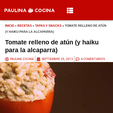
INICIO
»
RECETAS
»
TAPAS Y SNACKS
»
TOMATE RELLENO DE ATÚN
(Y HAIKU PARA LA ALCAPARRA)
Tomate relleno de atún (y haiku
para la alcaparra)
PAULINA COCINA
SEPTIEMBRE 25, 2013
4 COMENTARIOS