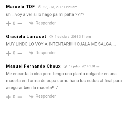
Marcelo TDF
27 julio, 2017 11:28 am
uh ….voy a ver si lo hago pa mi palta ????
Responder
0
Graciela Larracet
1 octubre, 2014 3:31 pm
MUY LINDO LO VOY A INTENTAR!!!!!! OJALA ME SALGA…..
Responder
0
Manuel Fernando Chaux
19 julio, 2014 1:01 am
Me encanta la idea pero tengo una planta colgante en una
maceta en forma de copa como haria los nudos al final para
asegurar bien la maceta!! :/
Responder
0