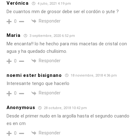
Verónica
4 julio, 2021 4:19 pm
De cuantos mm de grosor debe ser el cordón o yute ?
Responder
0
Maria
3 septiembre, 2020 6:52 pm
Me encanta!! lo he hecho para mis macetas de cristal con
agua y ha quedado chulísimo.
Responder
0
noemi ester bisignano
18 noviembre, 2018 4:36 pm
Interesante tengo que hacerlo
Responder
0
Anonymous
28 octubre, 2018 10:42 pm
Desde el primer nudo en la argolla hasta el segundo cuando
es en cm
Responder
0