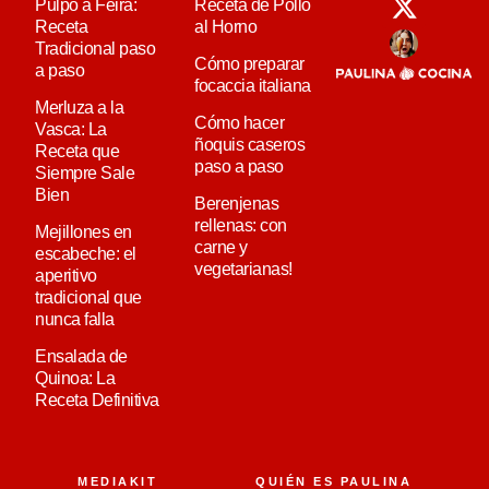
Pulpo a Feira:
Receta de Pollo
Receta
al Horno
Tradicional paso
Cómo preparar
a paso
focaccia italiana
Merluza a la
Cómo hacer
Vasca: La
ñoquis caseros
Receta que
paso a paso
Siempre Sale
Bien
Berenjenas
rellenas: con
Mejillones en
carne y
escabeche: el
vegetarianas!
aperitivo
tradicional que
nunca falla
Ensalada de
Quinoa: La
Receta Definitiva
MEDIAKIT
QUIÉN ES PAULINA