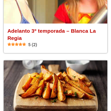
Adelanto 3º temporada – Blanca La
Regia
5
(
2
)