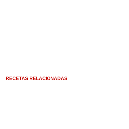
RECETAS RELACIONADAS
Wild Raspberries: el libro de cocina de Warhol
Cómo hacer las hallacas, la receta que une a las
familias