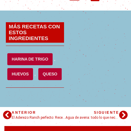
MÁS RECETAS CON
ESTOS
INGREDIENTES
HARINA DE TRIGO
,
HUEVOS
,
QUESO
ANTERIOR
SIGUIENTE
El Aderezo Ranch perfecto: Receta fácil para impresionar a todos en la mesa
Agua de avena: todo lo que necesitas saber sobre esta bebida refrescante