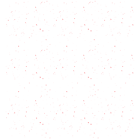
Empanadas Salteñas: las mejores por excelencia
3 Patés Caseros para las Fiestas: infalibles y para
todos los gustos (sí, incluso si no te gusta el paté)
Morteruelo Conquense: Una receta cremosa para
untar el pan
Cómo hacer patacones (tostones)
Lengua a la vinagreta