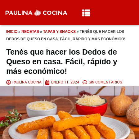
INICIO
»
RECETAS
»
TAPAS Y SNACKS
»
TENÉS QUE HACER LOS
DEDOS DE QUESO EN CASA. FÁCIL, RÁPIDO Y MÁS ECONÓMICO!
Tenés que hacer los Dedos de
Queso en casa. Fácil, rápido y
más económico!
PAULINA COCINA
ENERO 11, 2024
SIN COMENTARIOS