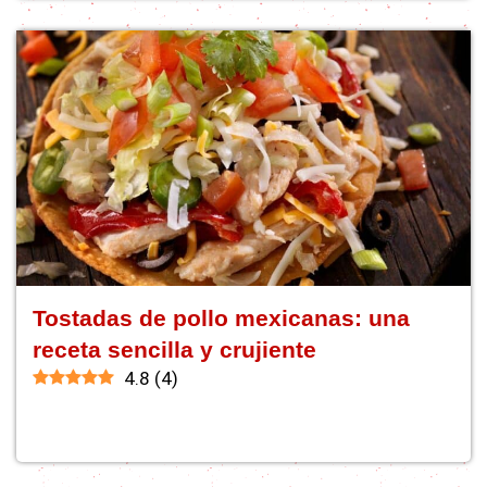
Tostadas de pollo mexicanas: una
receta sencilla y crujiente
4.8
(
4
)