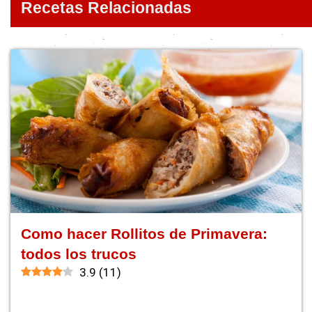
Recetas Relacionadas
Como hacer Rollitos de Primavera:
todos los trucos
3.9
(
11
)