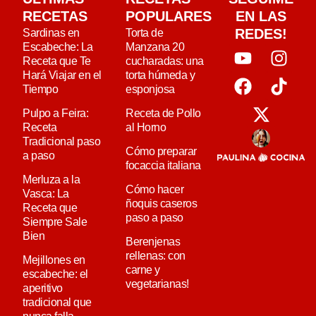
RECETAS
POPULARES
EN LAS
REDES!
Sardinas en
Torta de
Escabeche: La
Manzana 20
Receta que Te
cucharadas: una
Hará Viajar en el
torta húmeda y
Tiempo
esponjosa
Pulpo a Feira:
Receta de Pollo
Receta
al Horno
Tradicional paso
Cómo preparar
a paso
focaccia italiana
Merluza a la
Cómo hacer
Vasca: La
ñoquis caseros
Receta que
paso a paso
Siempre Sale
Bien
Berenjenas
rellenas: con
Mejillones en
carne y
escabeche: el
vegetarianas!
aperitivo
tradicional que