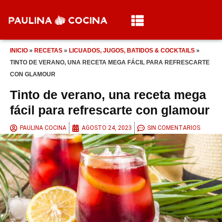
INICIO
»
RECETAS
»
LICUADOS, JUGOS, BATIDOS & COCKTAILS
»
TINTO DE VERANO, UNA RECETA MEGA FÁCIL PARA REFRESCARTE
CON GLAMOUR
Tinto de verano, una receta mega
fácil para refrescarte con glamour
PAULINA COCINA
AGOSTO 24, 2023
SIN COMENTARIOS