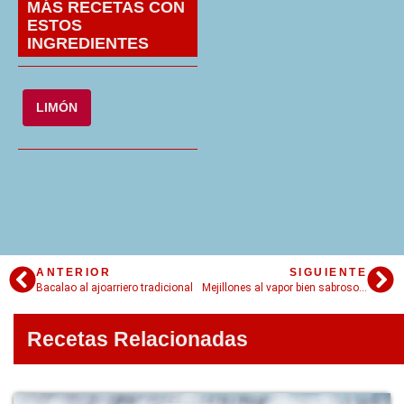
MÁS RECETAS CON
ESTOS
INGREDIENTES
LIMÓN
ANTERIOR
SIGUIENTE
Bacalao al ajoarriero tradicional
Mejillones al vapor bien sabrosos y en 4 simples pasos
Recetas Relacionadas