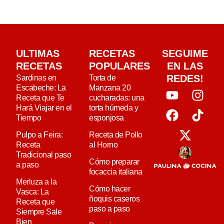
ULTIMAS
RECETAS
SEGUIME
RECETAS
POPULARES
EN LAS
REDES!
Sardinas en
Torta de
Escabeche: La
Manzana 20
Receta que Te
cucharadas: una
Hará Viajar en el
torta húmeda y
Tiempo
esponjosa
Pulpo a Feira:
Receta de Pollo
Receta
al Horno
Tradicional paso
Cómo preparar
a paso
focaccia italiana
Merluza a la
Cómo hacer
Vasca: La
ñoquis caseros
Receta que
paso a paso
Siempre Sale
Bien