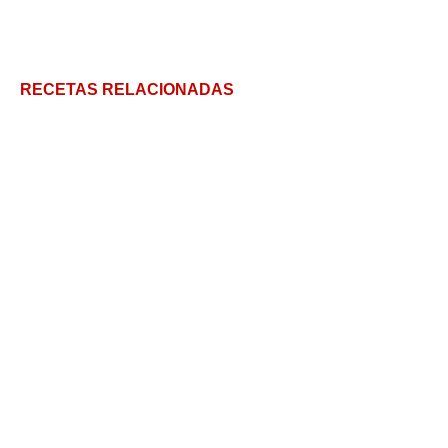
RECETAS RELACIONADAS
Historia y receta de old fashioned: el cóctel más
antiguo de todos
Rebujito, famoso y tradicional cóctel español
Cómo hacer un Espresso Martini perfecto:
ingredientes, trucos y consejos
Cómo hacer un Negroni: Fácil y delicioso