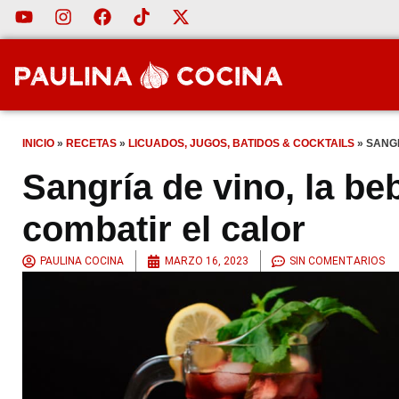
INICIO
»
RECETAS
»
LICUADOS, JUGOS, BATIDOS & COCKTAILS
»
SANGR
Sangría de vino, la be
combatir el calor
PAULINA COCINA
MARZO 16, 2023
SIN COMENTARIOS