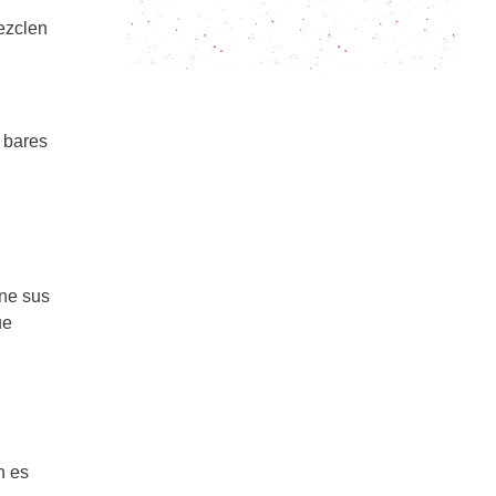
El tejuino, una bebida
ancestralmente deliciosa
ezclen
n bares
ene sus
ue
n es