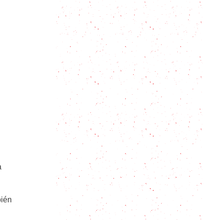
Los azulitos: ¿La bebida espirituosa
de Los Pitufos?
Caipiriña o Caipirinha, aprendé a
preparar la receta brasilera original
Limonada de remolacha: ¡bebidas
saludables!
Descubre las Propiedades del Jugo
de Naranja y Cómo Prepararlo
a
Cómo se prepara el Clericot:
Receta y secretos para prepararlo
como un profesional
bién