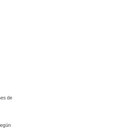
nes de
según