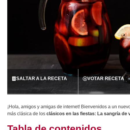
SALTAR A LA RECETA
VOTAR RECETA
¡Hola, amigos y amigas de internet! Bienvenidos a un nuevo
más clásica de los
clásicos en las fiestas: La sangría de 
Tabla de contenidos