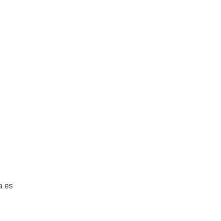
a es
.