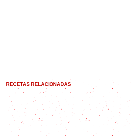
RECETAS RELACIONADAS
Espirulina: qué es, para qué sirve y cómo incorporar
el superalimento en tu cocina
Carajillo, un cóctel clásico de la sobremesa
mexicana