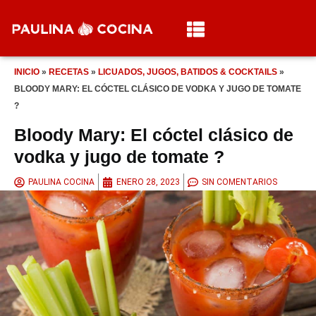
INICIO
»
RECETAS
»
LICUADOS, JUGOS, BATIDOS & COCKTAILS
»
BLOODY MARY: EL CÓCTEL CLÁSICO DE VODKA Y JUGO DE TOMATE
?
Bloody Mary: El cóctel clásico de
vodka y jugo de tomate ?
PAULINA COCINA
ENERO 28, 2023
SIN COMENTARIOS