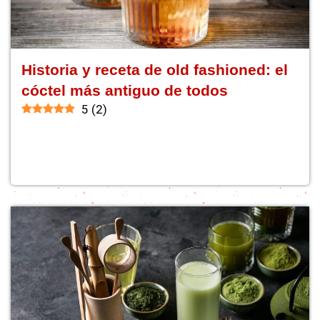
Historia y receta de old fashioned: el
cóctel más antiguo de todos
5
(
2
)