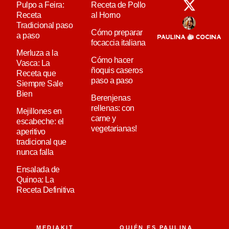
Pulpo a Feira:
Receta de Pollo
Receta
al Horno
Tradicional paso
Cómo preparar
a paso
focaccia italiana
Merluza a la
Cómo hacer
Vasca: La
ñoquis caseros
Receta que
paso a paso
Siempre Sale
Bien
Berenjenas
rellenas: con
Mejillones en
carne y
escabeche: el
vegetarianas!
aperitivo
tradicional que
nunca falla
Ensalada de
Quinoa: La
Receta Definitiva
MEDIAKIT
QUIÉN ES PAULINA