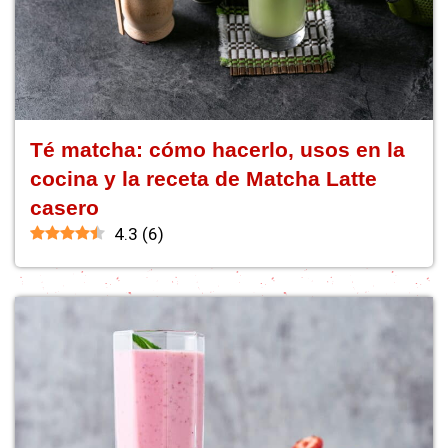
Té matcha: cómo hacerlo, usos en la
cocina y la receta de Matcha Latte
casero
4.3
(
6
)