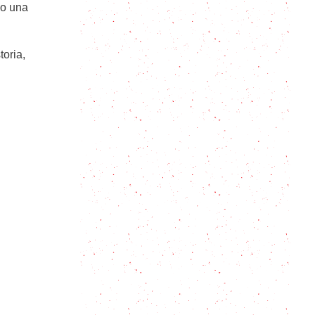
mo una
Mazapán de Almendras Casero:
¡Receta fácil!
toria,
Strudel de manzana, receta y
algunos tips
Cómo es la receta de pastel de
chocolate que amamos todos y
todas
Cómo hacer muffins de limón y
calabacín paso a paso
Bizcocho de Plátano: Trucos y
consejos para que salga perfecto