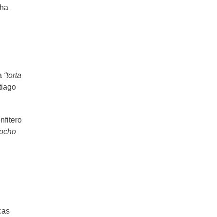
 ha
ba
“torta
tiago
nfitero
cocho
cas