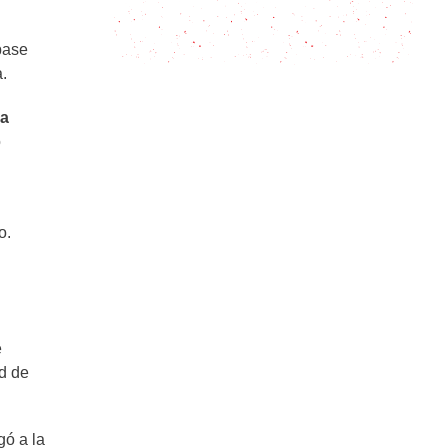
Bizcochuelo Marmolado:
Esponjoso, fácil y económico
 base
a.
ra
o
o.
e
ad de
gó a la