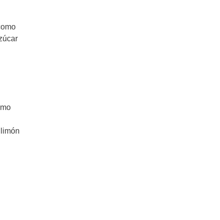
 como
zúcar
omo
 limón