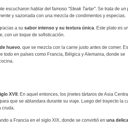
nte escucharon hablar del famoso
“Steak Tartar”
. Se trata de un 
namente y sazonada con una mezcla de condimentos y especias.
 gracias a su
sabor intenso y su textura única
. Este plato es u
e, con un toque de sofisticación.
de huevo
, que se mezcla con la carne justo antes de comer. E
re todo en países como Francia, Bélgica y Alemania, donde se
 cocina.
iglo XVII
. En aquel entonces, los jinetes tártaros de Asia Centra
 para que se ablandara durante su viaje. Luego del trayecto la c
a cruda.
ando a Francia en el siglo XIX, donde se convirtió en
una delic