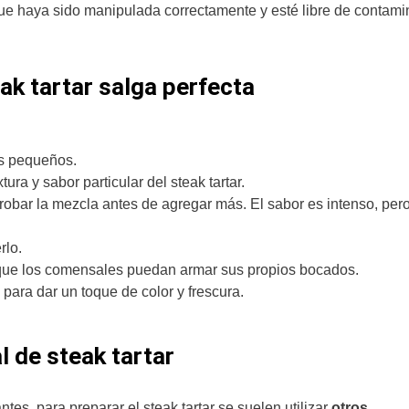
ue haya sido manipulada correctamente y esté libre de contami
eak tartar salga perfecta
zos pequeños.
ura y sabor particular del steak tartar.
robar la mezcla antes de agregar más. El sabor es intenso, per
rlo.
 que los comensales puedan armar sus propios bocados.
 para dar un toque de color y frescura.
l de steak tartar
es, para preparar el steak tartar se suelen utilizar
otros