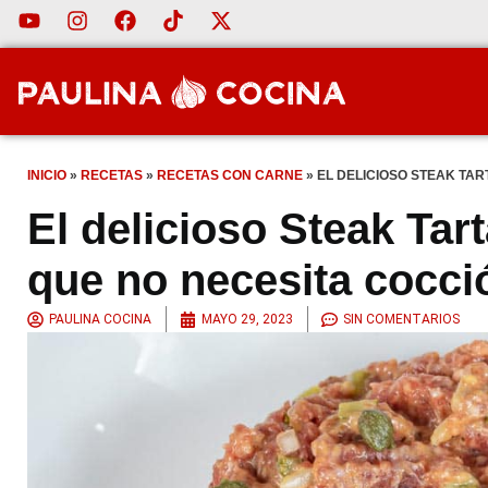
INICIO
»
RECETAS
»
RECETAS CON CARNE
»
EL DELICIOSO STEAK TA
El delicioso Steak Tar
que no necesita cocci
PAULINA COCINA
MAYO 29, 2023
SIN COMENTARIOS