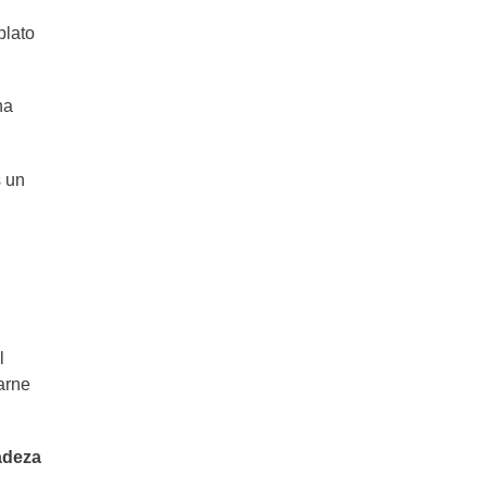
Ojo de bife: método rápido para
hacer carne al horno
plato
na
s un
l
arne
adeza