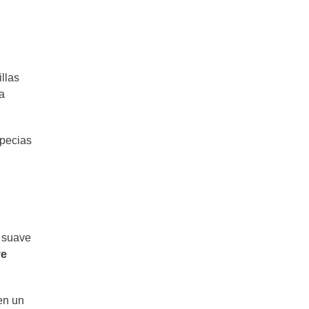
illas
a
pecias
a suave
ve
 en un