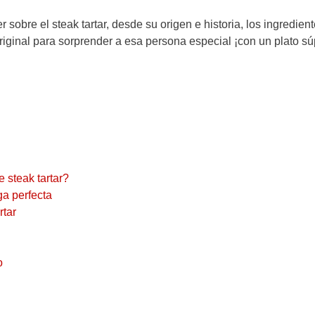
 sobre el steak tartar, desde su origen e historia, los ingredien
original para sorprender a esa persona especial ¡con un plato sú
e steak tartar?
lga perfecta
rtar
o