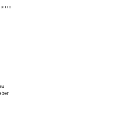
un rol
sa
deben