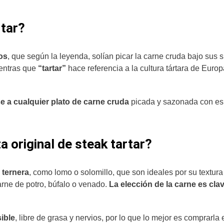
rtar?
os
, que según la leyenda, solían picar la carne cruda bajo sus s
mientras que
“tartar”
hace referencia a la cultura tártara de Europ
irse a cualquier plato de carne cruda
picada y sazonada con es
a original de steak tartar?
 ternera
, como lomo o solomillo, que son ideales por su textur
rne de potro, búfalo o venado.
La elección de la carne es cla
ible
, libre de grasa y nervios, por lo que lo mejor es comprarla