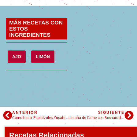
MÁS RECETAS CON
ESTOS
INGREDIENTES
AJO
,
LIMÓN
ANTERIOR
SIGUIENTE
Cómo hacer Papadzules Yucatecos: Consejos, historia y todos los tips
Lasaña de Carne con Bechamel: VIDEO paso a paso fácil + trucos para una lasaña crocante y deliciosa
Recetas Relacionadas