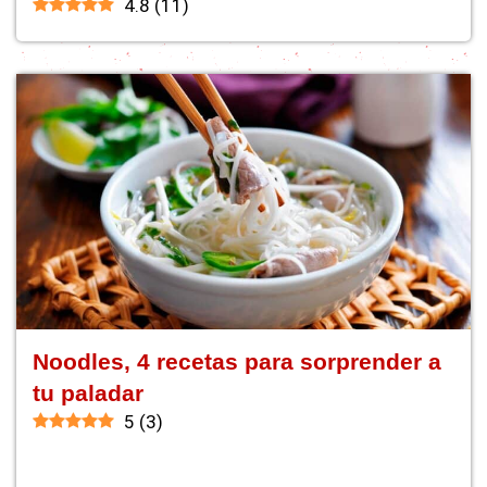
4.8
(
11
)
Noodles, 4 recetas para sorprender a
tu paladar
5
(
3
)