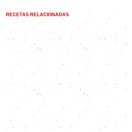
RECETAS RELACIONADAS
Colita de cuadril rellena, una receta difícil de
superar
Chinchulines a la parrilla, la guía definitiva
Carne a la plancha: 10 trucos imprescindibles (bife
de chorizo)
Empanadas Colombianas
Bifes a la mostaza: Una comida gourmet en menos