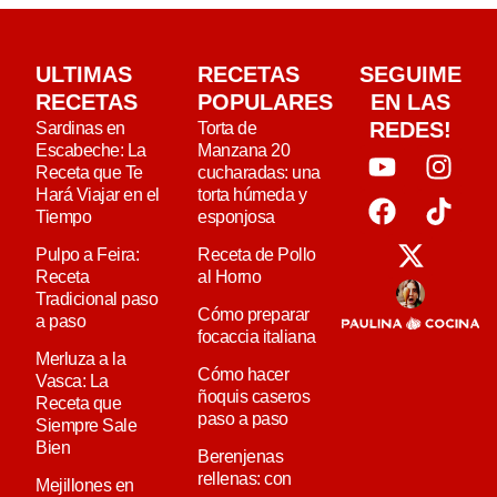
ULTIMAS
RECETAS
SEGUIME
RECETAS
POPULARES
EN LAS
REDES!
Sardinas en
Torta de
Escabeche: La
Manzana 20
Receta que Te
cucharadas: una
Hará Viajar en el
torta húmeda y
Tiempo
esponjosa
Pulpo a Feira:
Receta de Pollo
Receta
al Horno
Tradicional paso
Cómo preparar
a paso
focaccia italiana
Merluza a la
Cómo hacer
Vasca: La
ñoquis caseros
Receta que
paso a paso
Siempre Sale
Bien
Berenjenas
rellenas: con
Mejillones en