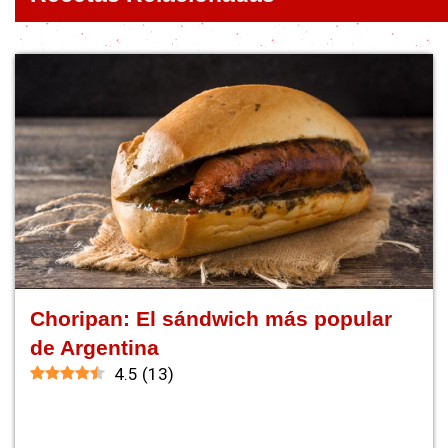
Choripan: El sándwich más popular
de Argentina
4.5
(
13
)