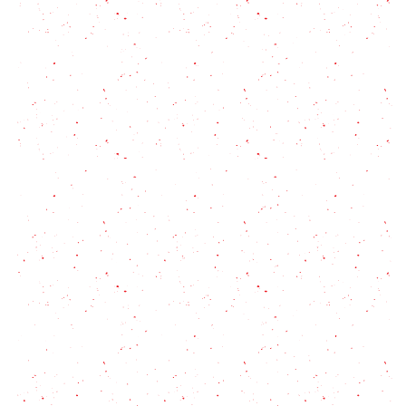
Paso a paso para hacer la mejor birria de res
Posta Cartagenera: diez consejos y una receta de
carne con salsa para lucirse con ganas
Receta de Bistec Ranchero en salsa: la tradición
mexicana en tu mesa
Receta de milanesas ¡sin pan rallado! (aptas
celíacos)
Hígado Encebollado: La Receta Tradicional que
Nunca Falla en solo 4 pasos!