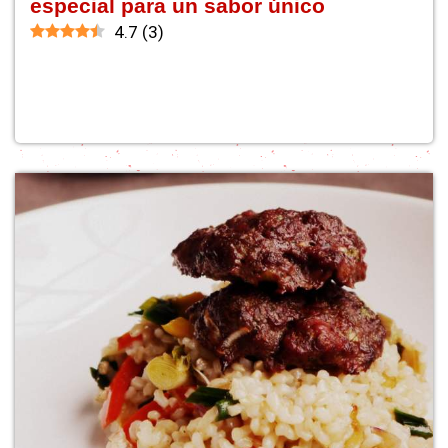
especial para un sabor único
4.7
(
3
)