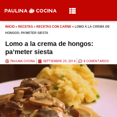
INICIO
»
RECETAS
»
RECETAS CON CARNE
»
LOMO A LA CREMA DE
HONGOS: PA’METER SIESTA
Lomo a la crema de hongos:
pa’meter siesta
PAULINA COCINA
SEPTIEMBRE 29, 2014
8 COMENTARIOS