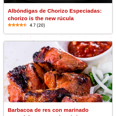
Albóndigas de Chorizo Especiadas:
chorizo is the new rúcula
4.7
(
20
)
Barbacoa de res con marinado