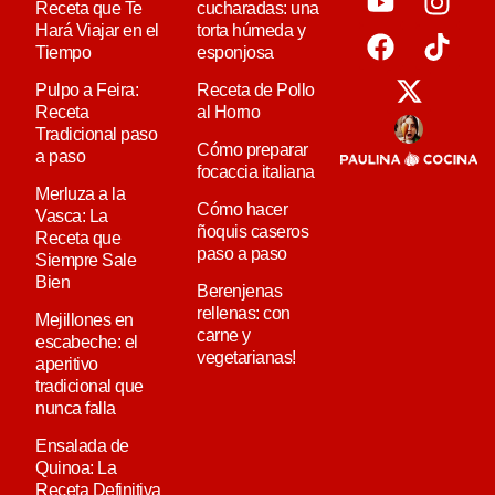
Receta que Te
cucharadas: una
Hará Viajar en el
torta húmeda y
Tiempo
esponjosa
Pulpo a Feira:
Receta de Pollo
Receta
al Horno
Tradicional paso
Cómo preparar
a paso
focaccia italiana
Merluza a la
Cómo hacer
Vasca: La
ñoquis caseros
Receta que
paso a paso
Siempre Sale
Bien
Berenjenas
rellenas: con
Mejillones en
carne y
escabeche: el
vegetarianas!
aperitivo
tradicional que
nunca falla
Ensalada de
Quinoa: La
Receta Definitiva