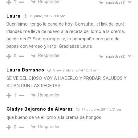
Responder
1
Ver respuestas
(1)
Laura
12 junio, 2015 3:08 pm
Buenísimo, tengo la cena de hoy! Consulta.. el link del puré
irlandés me lleva de nuevo a la receta del lomo a la crema,
puede ser?? Sino no importa, lo acompaño con pure de
papas con verdeo y listo! Graciasss Laura
Responder
0
Ver respuestas
(2)
Laura Barranco
5 noviembre, 2014 12:01 am
SE VE DELICIOSO, VOY A HACERLO Y PROBAR, SALUDOS Y
SIGAN CON LAS RECETAS
Responder
1
Gladys Bejarano de Alvarez
17 octubre, 2014 8:31 pm
que bueno se ve el lomo a la crema de hongos
Responder
0